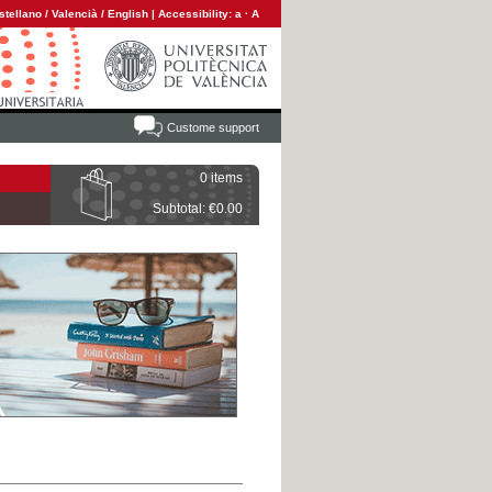
stellano
/
Valencià
/
English
|
Accessibility:
a
·
A
Custome support
0 items
Subtotal: €0.00