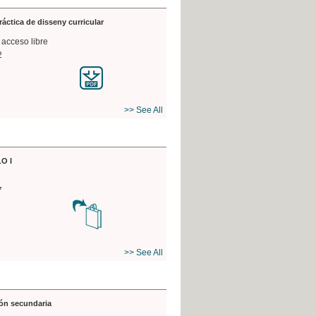
práctica de disseny curricular
 acceso libre
2
>> See All
O I
7
>> See All
ón secundaria