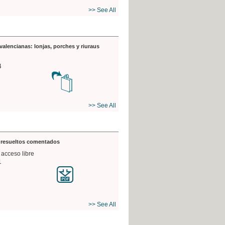
>> See All
valencianas: lonjas, porches y riuraus
4
>> See All
s resueltos comentados
 acceso libre
1
>> See All