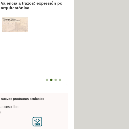
resión poligráfica
de nuevos productos acuícolas
 acceso libre
4