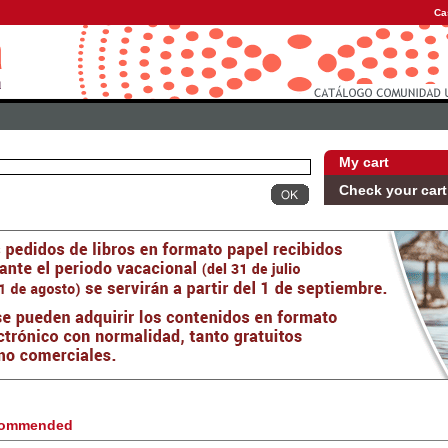
Ca
My cart
Check your cart
ommended