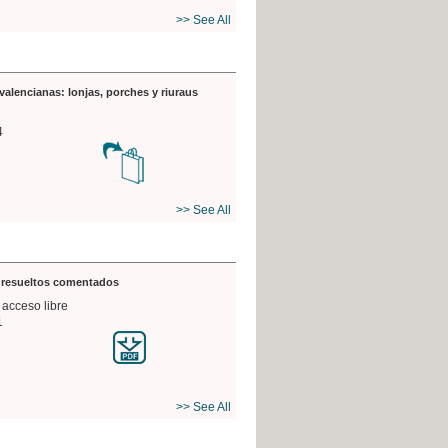
>> See All
valencianas: lonjas, porches y riuraus
4
>> See All
s resueltos comentados
 acceso libre
1
>> See All