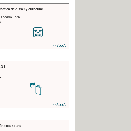
práctica de disseny curricular
 acceso libre
2
>> See All
O I
7
>> See All
ón secundaria