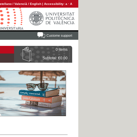
stellano
/
Valencià
/
English
|
Accessibility:
a
·
A
Custome support
0 items
Subtotal: €0.00