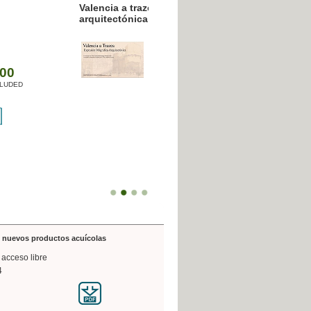
resión poligráfica
de nuevos productos acuícolas
 acceso libre
4