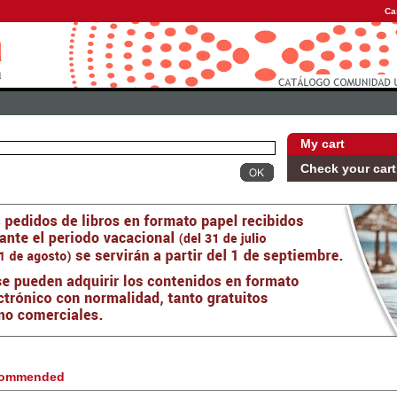
Ca
My cart
Check your cart
ommended