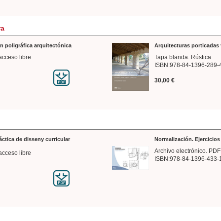
ra
n poligráfica arquitectónica
Arquitecturas porticadas 
acceso libre
Tapa blanda. Rústica
ISBN:978-84-1396-289-
30,00 €
ráctica de disseny curricular
Normalización. Ejercicio
Archivo electrónico. PDF
acceso libre
ISBN:978-84-1396-433-