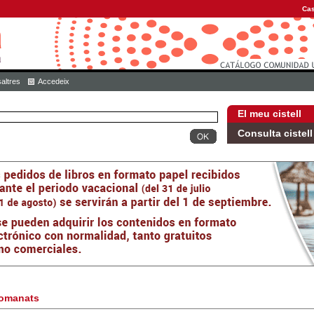
Cas
altres
Accedeix
El meu cistell
Consulta cistell
omanats