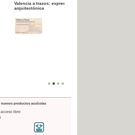
resión poligráfica
de nuevos productos acuícolas
 acceso libre
4