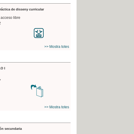
práctica de disseny curricular
 acceso libre
2
>> Mostra totes
O I
7
>> Mostra totes
ón secundaria