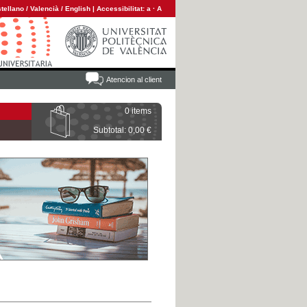
tellano
/
Valencià
/
English
|
Accessibilitat:
a
·
A
Atencion al client
0 items
Subtotal: 0,00 €