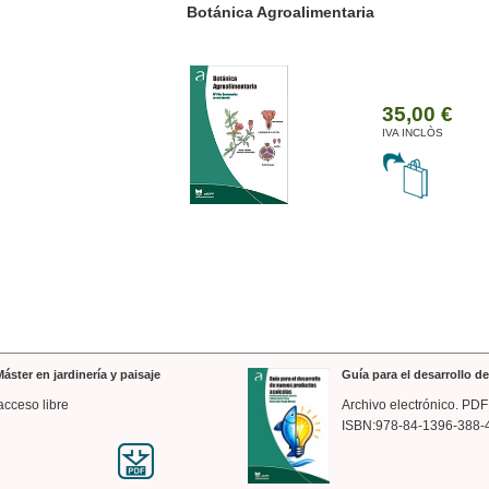
ánica Agroalimentaria
Valencia a trazos: exp
arquitectónica
35,00 €
IVA INCLÒS
áster en jardinería y paisaje
Guía para el desarrollo 
acceso libre
Archivo electrónico. PDF
ISBN:978-84-1396-388-