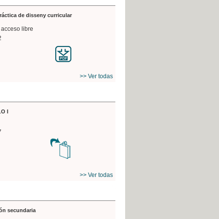
práctica de disseny curricular
 acceso libre
2
>> Ver todas
O I
7
>> Ver todas
ón secundaria