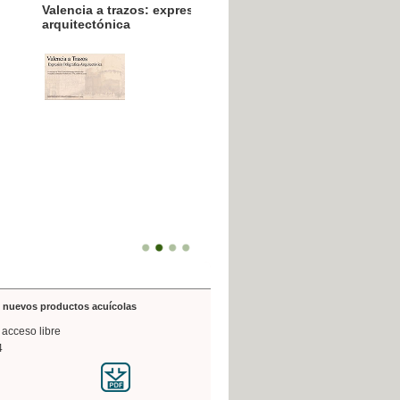
resión poligráfica
de nuevos productos acuícolas
 acceso libre
4