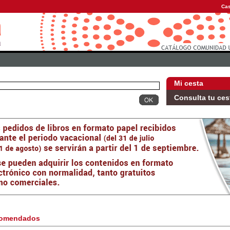
Cas
Mi cesta
Consulta tu ces
omendados