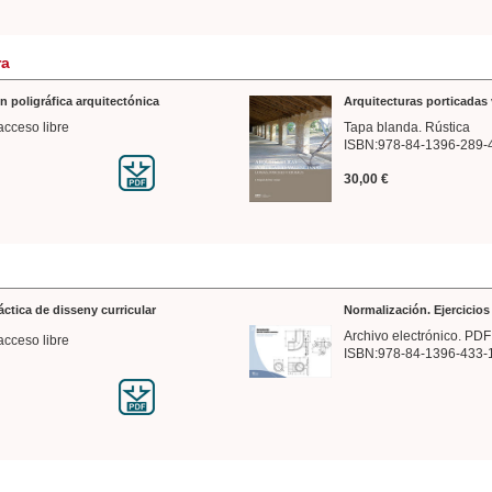
ra
n poligráfica arquitectónica
Arquitecturas porticadas 
acceso libre
Tapa blanda. Rústica
ISBN:978-84-1396-289-
30,00 €
ráctica de disseny curricular
Normalización. Ejercicio
Archivo electrónico. PDF
acceso libre
ISBN:978-84-1396-433-