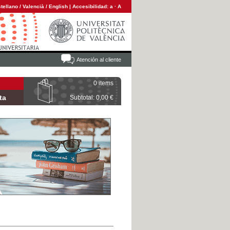
tellano
/
Valencià
/
English
|
Accesibilidad:
a
·
A
Atención al cliente
0 items
ta
Subtotal: 0,00 €