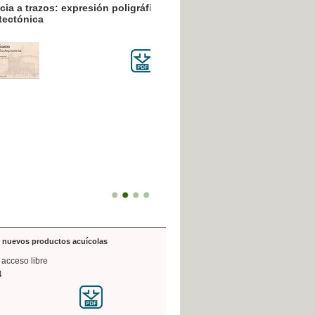
resión poligráfica
de nuevos productos acuícolas
 acceso libre
4