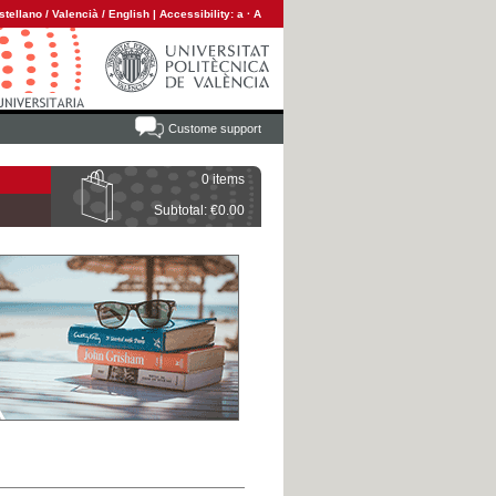
stellano
/
Valencià
/
English
|
Accessibility:
a
·
A
Custome support
0 items
Subtotal: €0.00