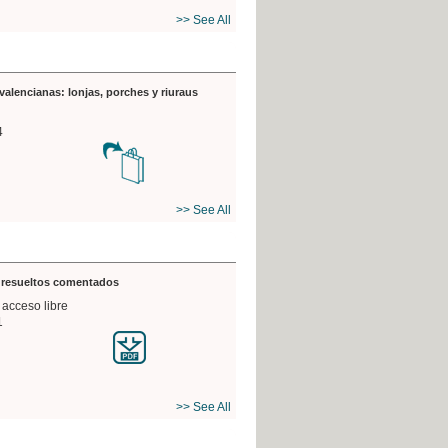
>> See All
valencianas: lonjas, porches y riuraus
4
>> See All
s resueltos comentados
 acceso libre
1
>> See All