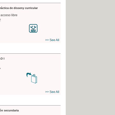
práctica de disseny curricular
 acceso libre
2
>> See All
O I
7
>> See All
ón secundaria