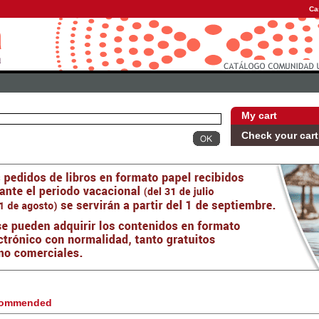
Ca
My cart
Check your cart
ommended