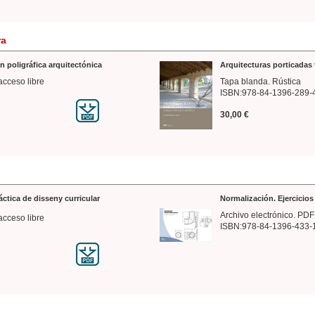
ra
n poligráfica arquitectónica
Arquitecturas porticadas 
acceso libre
Tapa blanda. Rústica
ISBN:978-84-1396-289-
30,00 €
ráctica de disseny curricular
Normalización. Ejercicio
Archivo electrónico. PDF
acceso libre
ISBN:978-84-1396-433-