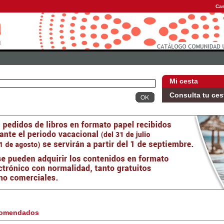
Cas
Mi cesta
Consulta tu ces
omendados