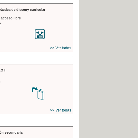
práctica de disseny curricular
 acceso libre
2
>> Ver todas
O I
7
>> Ver todas
ón secundaria