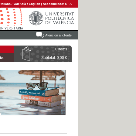
tellano
/
Valencià
/
English
|
Accesibilidad:
a
·
A
Atención al cliente
0 items
ta
Subtotal: 0,00 €