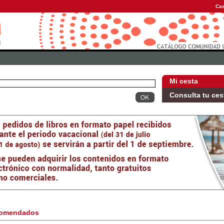
Cas
Mi cesta
Consulta tu ces
omendados