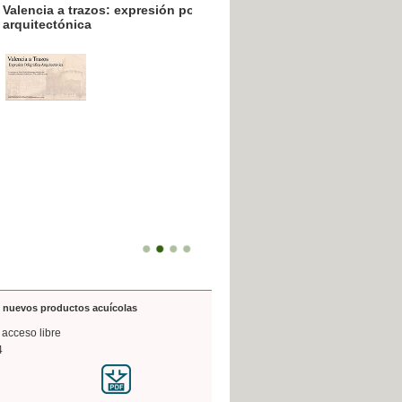
resión poligráfica
de nuevos productos acuícolas
 acceso libre
4