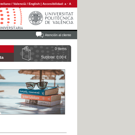
tellano
/
Valencià
/
English
|
Accesibilidad:
a
·
A
Atención al cliente
0 items
ta
Subtotal: 0,00 €