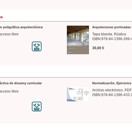
ra
n poligráfica arquitectónica
Arquitecturas porticadas 
acceso libre
Tapa blanda. Rústica
ISBN:978-84-1396-289-
30,00 €
ráctica de disseny curricular
Normalización. Ejercicio
Archivo electrónico. PDF
acceso libre
ISBN:978-84-1396-433-