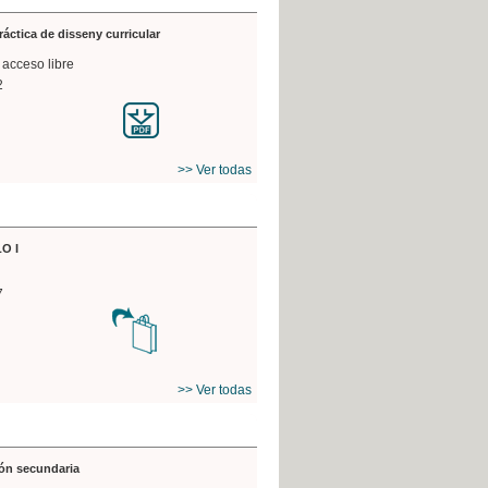
práctica de disseny curricular
 acceso libre
2
>> Ver todas
O I
7
>> Ver todas
ón secundaria