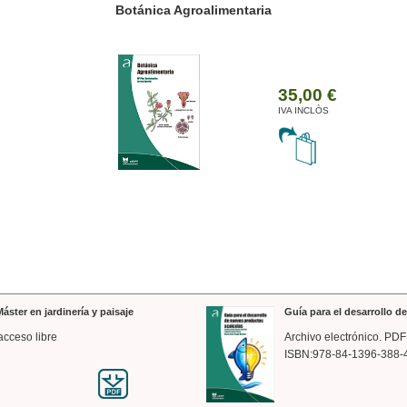
ánica Agroalimentaria
Valencia a trazos: exp
arquitectónica
35,00 €
IVA INCLÒS
áster en jardinería y paisaje
Guía para el desarrollo 
acceso libre
Archivo electrónico. PDF
ISBN:978-84-1396-388-