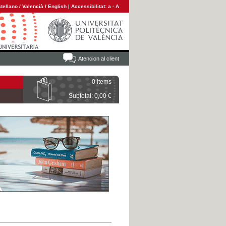
tellano
/
Valencià
/
English
|
Accessibilitat:
a
·
A
Atencion al client
0 items
Subtotal: 0,00 €