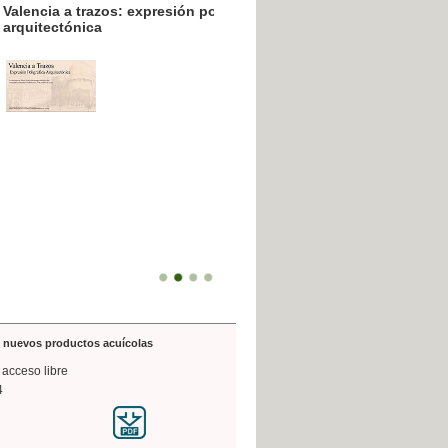
resión poligráfica
de nuevos productos acuícolas
 acceso libre
4