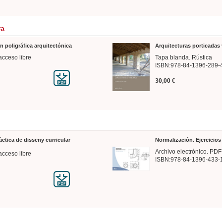
ra
n poligráfica arquitectónica
Arquitecturas porticadas 
acceso libre
Tapa blanda. Rústica
ISBN:978-84-1396-289-
30,00 €
ráctica de disseny curricular
Normalización. Ejercicio
Archivo electrónico. PDF
acceso libre
ISBN:978-84-1396-433-