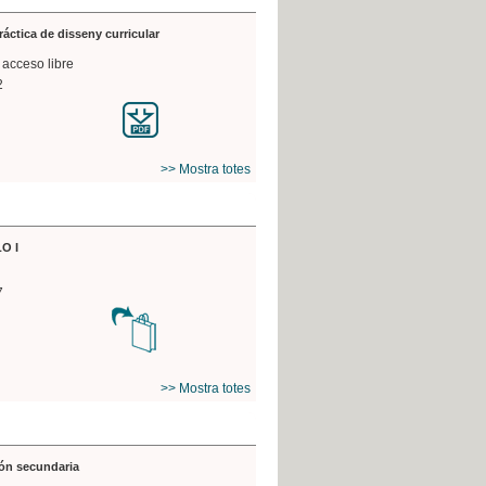
práctica de disseny curricular
 acceso libre
2
>> Mostra totes
O I
7
>> Mostra totes
ón secundaria