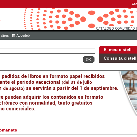
Cas
altres
Accedeix
El meu cistell
Consulta cistell
omanats