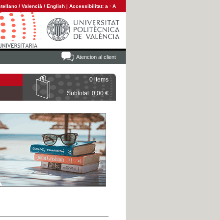
tellano
/
Valencià
/
English
|
Accessibilitat:
a
·
A
Atencion al client
0 items
Subtotal: 0,00 €