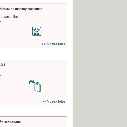
práctica de disseny curricular
 acceso libre
2
>> Mostra totes
O I
7
>> Mostra totes
ón secundaria