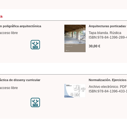
ra
n poligráfica arquitectónica
Arquitecturas porticadas 
acceso libre
Tapa blanda. Rústica
ISBN:978-84-1396-289-
30,00 €
ráctica de disseny curricular
Normalización. Ejercicio
Archivo electrónico. PDF
acceso libre
ISBN:978-84-1396-433-