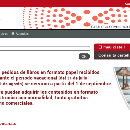
Cas
altres
Accedeix
El meu cistell
Consulta cistell
omanats