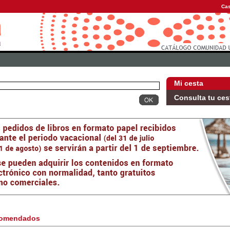
Cas
Mi cesta
Consulta tu ces
omendados