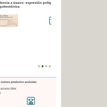
resión poligráfica
de nuevos productos acuícolas
 acceso libre
4