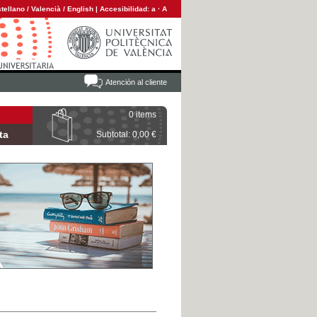
tellano
/
Valencià
/
English
|
Accesibilidad:
a
·
A
Atención al cliente
0 items
ta
Subtotal: 0,00 €