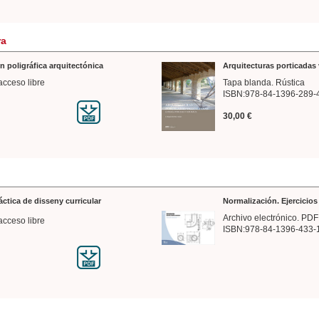
ra
n poligráfica arquitectónica
Arquitecturas porticadas 
acceso libre
Tapa blanda. Rústica
ISBN:978-84-1396-289-
30,00 €
ráctica de disseny curricular
Normalización. Ejercicio
Archivo electrónico. PDF
acceso libre
ISBN:978-84-1396-433-