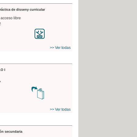
práctica de disseny curricular
 acceso libre
2
>> Ver todas
O I
7
>> Ver todas
ón secundaria