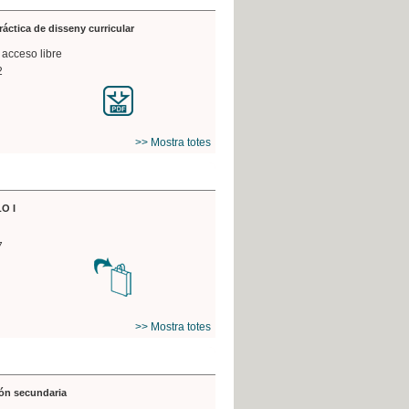
práctica de disseny curricular
 acceso libre
2
>> Mostra totes
O I
7
>> Mostra totes
ón secundaria