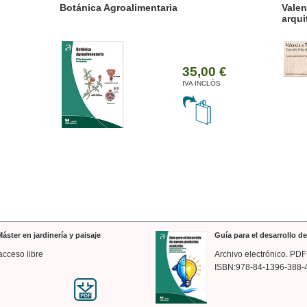
ánica Agroalimentaria
Valencia a trazos: exp
arquitectónica
35,00 €
IVA INCLÒS
áster en jardinería y paisaje
Guía para el desarrollo 
acceso libre
Archivo electrónico. PDF
ISBN:978-84-1396-388-