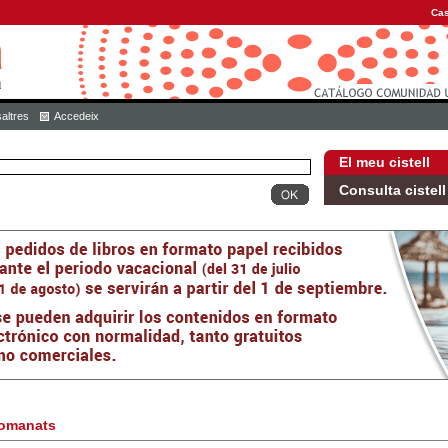
Cas
altres
Accedeix
El meu cistell
Consulta cistell
omanats