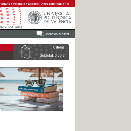
tellano
/
Valencià
/
English
|
Accessibilitat:
a
·
A
Atencion al client
0 items
Subtotal: 0,00 €