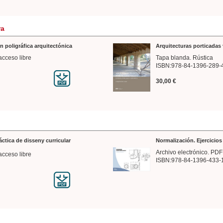
ra
n poligráfica arquitectónica
Arquitecturas porticadas 
acceso libre
Tapa blanda. Rústica
ISBN:978-84-1396-289-
30,00 €
ráctica de disseny curricular
Normalización. Ejercicio
Archivo electrónico. PDF
acceso libre
ISBN:978-84-1396-433-