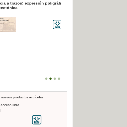
resión poligráfica
de nuevos productos acuícolas
 acceso libre
4