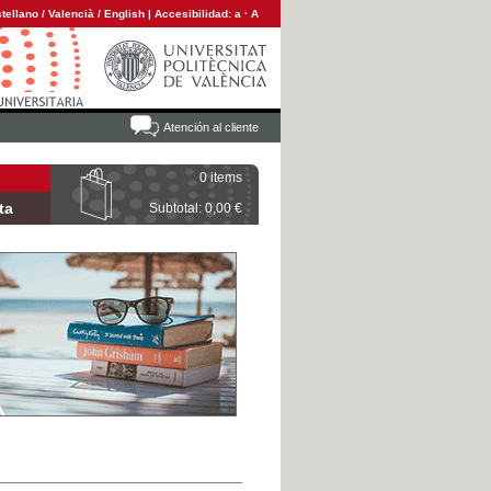
tellano
/
Valencià
/
English
|
Accesibilidad:
a
·
A
Atención al cliente
0 items
ta
Subtotal: 0,00 €