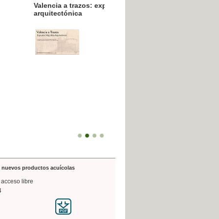
resión poligráfica
de nuevos productos acuícolas
 acceso libre
4