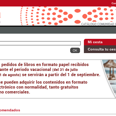
Cas
Mi cesta
Consulta tu ces
omendados