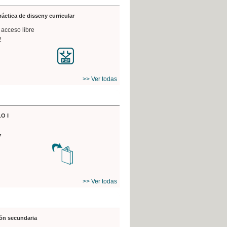
práctica de disseny curricular
 acceso libre
2
>> Ver todas
O I
7
>> Ver todas
ón secundaria