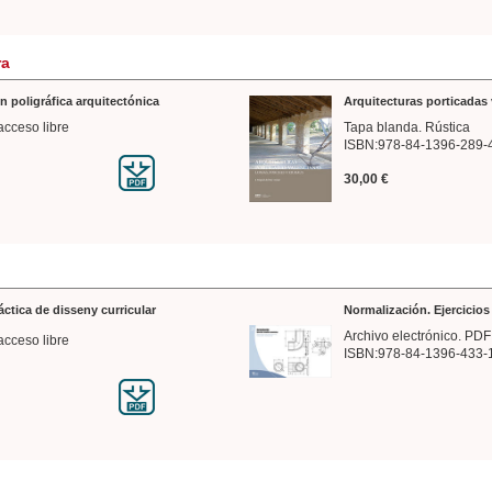
ra
n poligráfica arquitectónica
Arquitecturas porticadas 
acceso libre
Tapa blanda. Rústica
ISBN:978-84-1396-289-
30,00 €
ráctica de disseny curricular
Normalización. Ejercicio
Archivo electrónico. PDF
acceso libre
ISBN:978-84-1396-433-