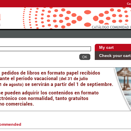
Ca
My cart
Check your cart
ommended