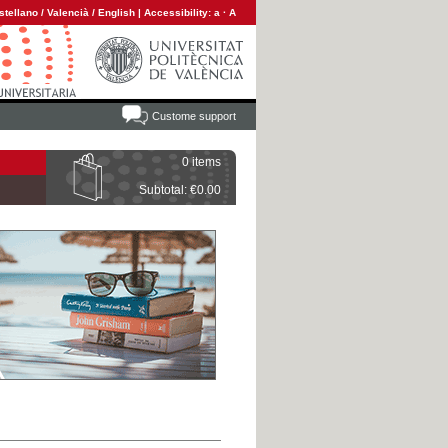
stellano
/
Valencià
/
English
|
Accessibility:
a
·
A
Custome support
0 items
Subtotal: €0.00