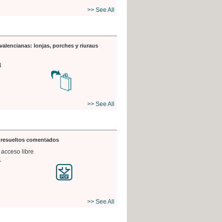
>> See All
valencianas: lonjas, porches y riuraus
4
>> See All
s resueltos comentados
 acceso libre
1
>> See All