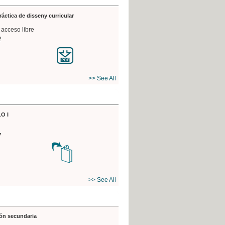
práctica de disseny curricular
 acceso libre
2
>> See All
O I
7
>> See All
ón secundaria