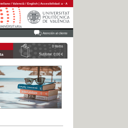
tellano
/
Valencià
/
English
|
Accesibilidad:
a
·
A
Atención al cliente
0 items
ta
Subtotal: 0,00 €