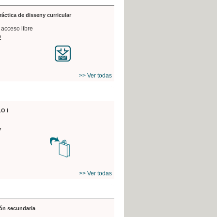
práctica de disseny curricular
 acceso libre
2
>> Ver todas
O I
7
>> Ver todas
ón secundaria