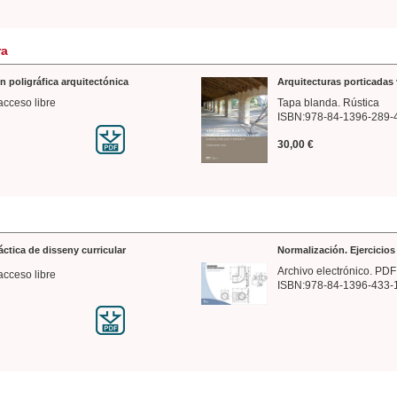
ra
n poligráfica arquitectónica
Arquitecturas porticadas 
acceso libre
Tapa blanda. Rústica
ISBN:978-84-1396-289-
30,00 €
ráctica de disseny curricular
Normalización. Ejercicio
Archivo electrónico. PDF
acceso libre
ISBN:978-84-1396-433-