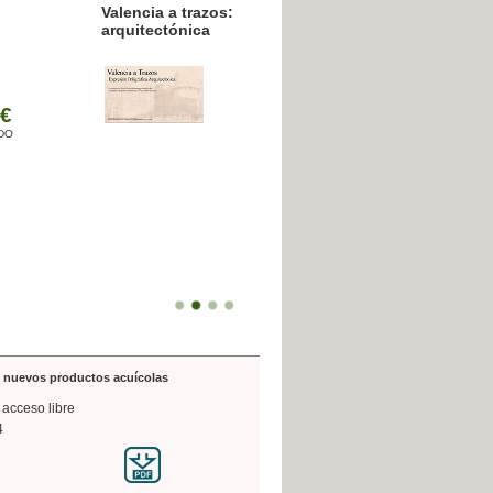
resión poligráfica
de nuevos productos acuícolas
 acceso libre
4