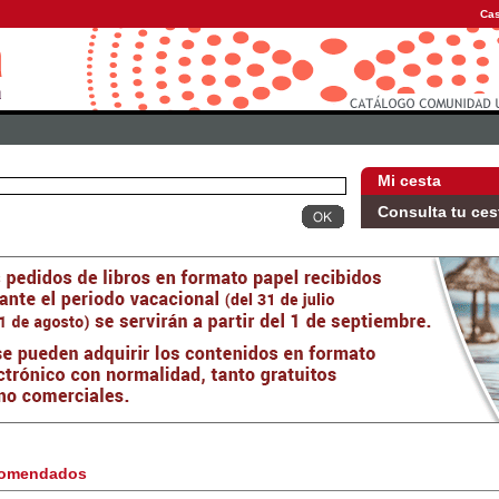
Cas
Mi cesta
Consulta tu ces
omendados