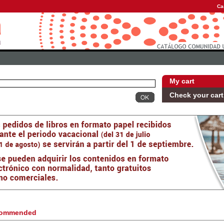
Ca
My cart
Check your cart
ommended