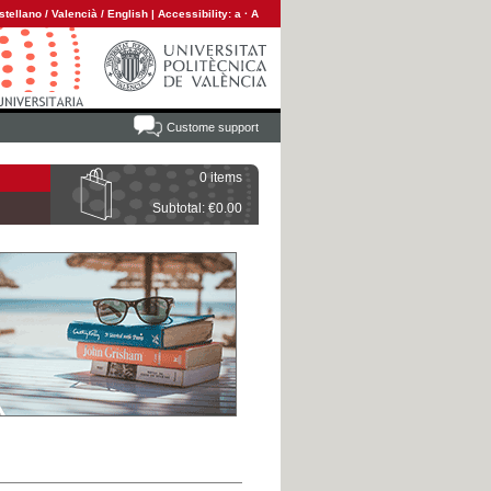
stellano
/
Valencià
/
English
|
Accessibility:
a
·
A
Custome support
0 items
Subtotal: €0.00