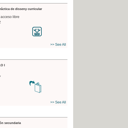
práctica de disseny curricular
 acceso libre
2
>> See All
O I
7
>> See All
ón secundaria