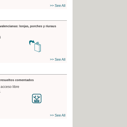
>> See All
valencianas: lonjas, porches y riuraus
4
>> See All
s resueltos comentados
 acceso libre
1
>> See All