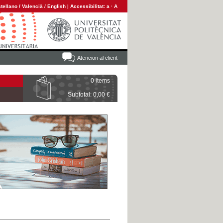
tellano
/
Valencià
/
English
|
Accessibilitat:
a
·
A
Atencion al client
0 items
Subtotal: 0,00 €