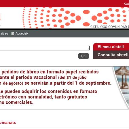
Cas
altres
Accedeix
El meu cistell
Consulta cistell
omanats