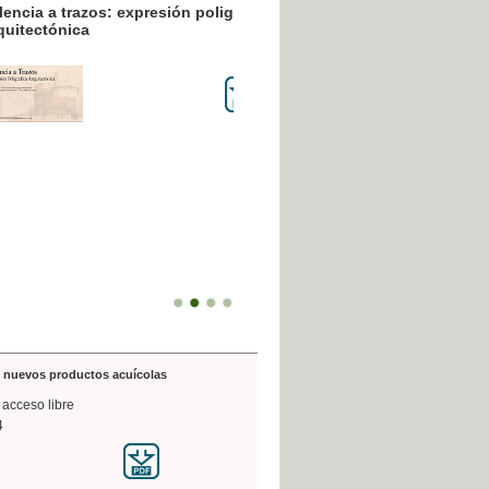
resión poligráfica
de nuevos productos acuícolas
 acceso libre
4