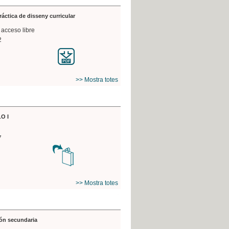
práctica de disseny curricular
 acceso libre
2
>> Mostra totes
O I
7
>> Mostra totes
ón secundaria