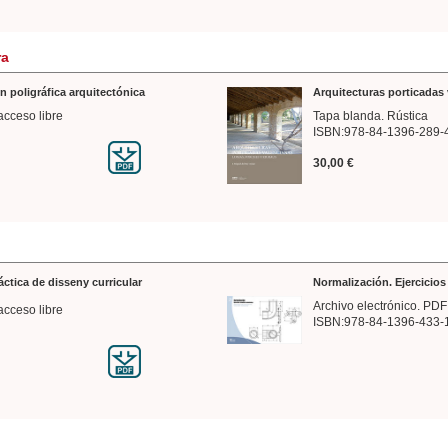
ra
n poligráfica arquitectónica
Arquitecturas porticadas 
acceso libre
Tapa blanda. Rústica
ISBN:978-84-1396-289-
30,00 €
ráctica de disseny curricular
Normalización. Ejercicio
Archivo electrónico. PDF
acceso libre
ISBN:978-84-1396-433-