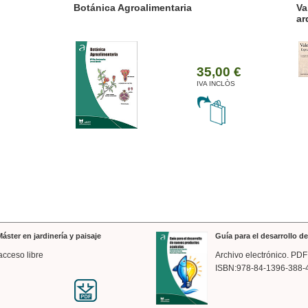
ánica Agroalimentaria
Valencia a trazos: exp
arquitectónica
35,00 €
IVA INCLÒS
áster en jardinería y paisaje
Guía para el desarrollo 
acceso libre
Archivo electrónico. PDF
ISBN:978-84-1396-388-