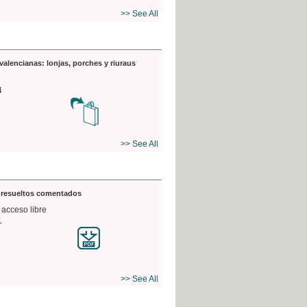
>> See All
valencianas: lonjas, porches y riuraus
4
>> See All
s resueltos comentados
 acceso libre
1
>> See All