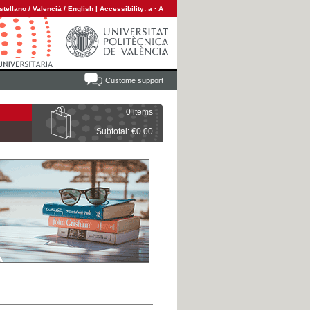
stellano
/
Valencià
/
English
|
Accessibility:
a
·
A
Custome support
0 items
Subtotal: €0.00