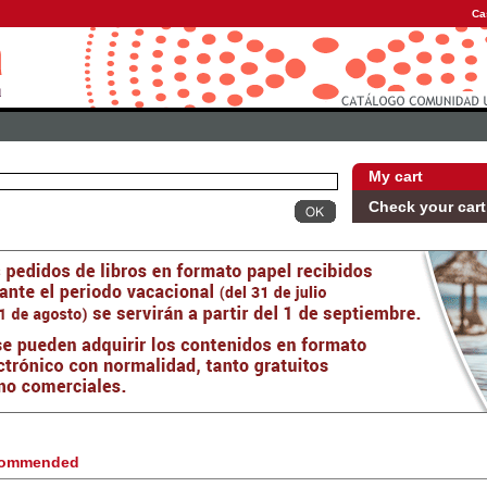
Ca
My cart
Check your cart
ommended