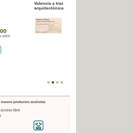
resión poligráfica
de nuevos productos acuícolas
 acceso libre
4