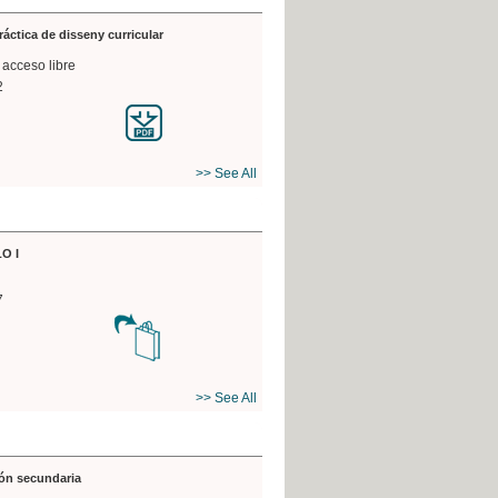
práctica de disseny curricular
 acceso libre
2
>> See All
O I
7
>> See All
ón secundaria