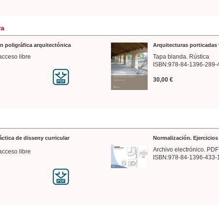
ra
n poligráfica arquitectónica
Arquitecturas porticadas 
acceso libre
Tapa blanda. Rústica
ISBN:978-84-1396-289-
30,00 €
ráctica de disseny curricular
Normalización. Ejercicio
Archivo electrónico. PDF
acceso libre
ISBN:978-84-1396-433-