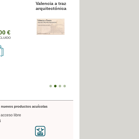
resión poligráfica
de nuevos productos acuícolas
 acceso libre
4