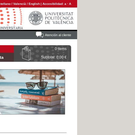
tellano
/
Valencià
/
English
|
Accesibilidad:
a
·
A
Atención al cliente
0 items
ta
Subtotal: 0,00 €