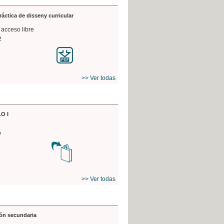
práctica de disseny curricular
 acceso libre
2
>> Ver todas
O I
7
>> Ver todas
ón secundaria