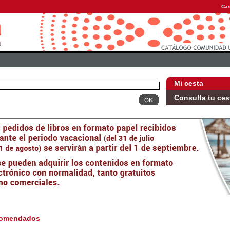
Cas
Mi cesta
Consulta tu ces
omendados