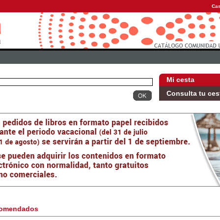
Cas
Mi cesta
Consulta tu ces
omendados