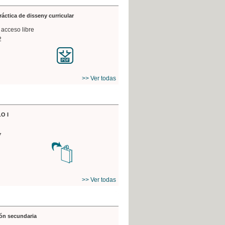
práctica de disseny curricular
 acceso libre
2
>> Ver todas
O I
7
>> Ver todas
ón secundaria