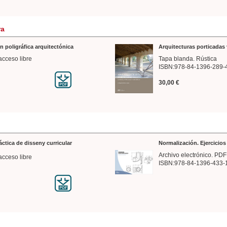
ra
n poligráfica arquitectónica
Arquitecturas porticadas 
acceso libre
Tapa blanda. Rústica
ISBN:978-84-1396-289-
30,00 €
ráctica de disseny curricular
Normalización. Ejercicio
Archivo electrónico. PDF
acceso libre
ISBN:978-84-1396-433-