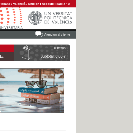
tellano
/
Valencià
/
English
|
Accesibilidad:
a
·
A
Atención al cliente
0 items
ta
Subtotal: 0,00 €