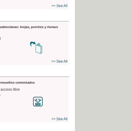
>> See All
valencianas: lonjas, porches y riuraus
4
>> See All
s resueltos comentados
 acceso libre
1
>> See All