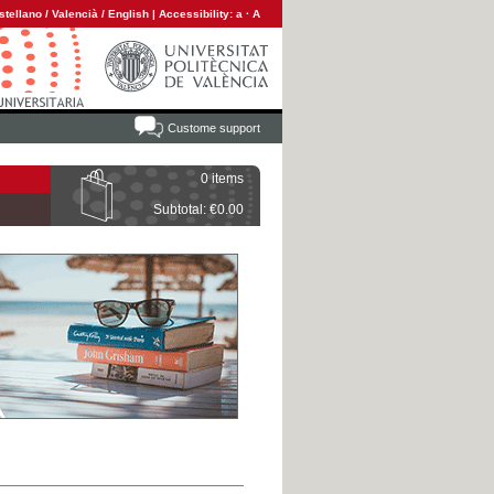
stellano
/
Valencià
/
English
|
Accessibility:
a
·
A
Custome support
0 items
Subtotal: €0.00