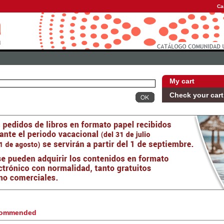
Ca
My cart
Check your cart
ommended