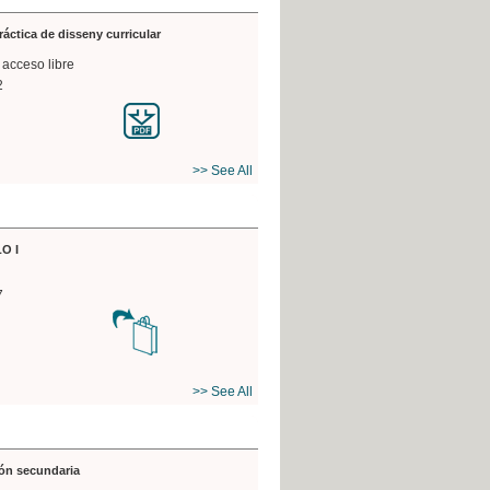
práctica de disseny curricular
 acceso libre
2
>> See All
O I
7
>> See All
ón secundaria