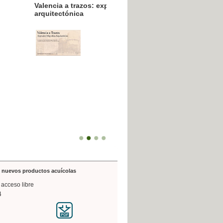
resión poligráfica
de nuevos productos acuícolas
 acceso libre
4