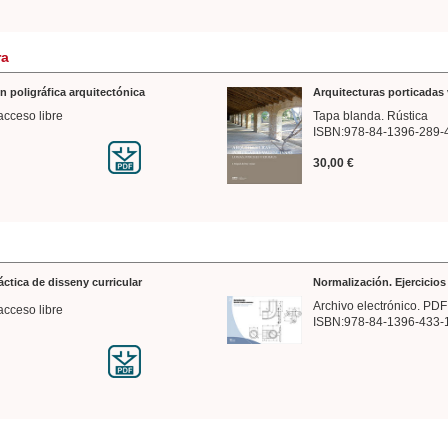
ra
n poligráfica arquitectónica
Arquitecturas porticadas 
acceso libre
Tapa blanda. Rústica
ISBN:978-84-1396-289-
30,00 €
ráctica de disseny curricular
Normalización. Ejercicio
Archivo electrónico. PDF
acceso libre
ISBN:978-84-1396-433-