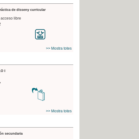
práctica de disseny curricular
 acceso libre
2
>> Mostra totes
O I
7
>> Mostra totes
ón secundaria