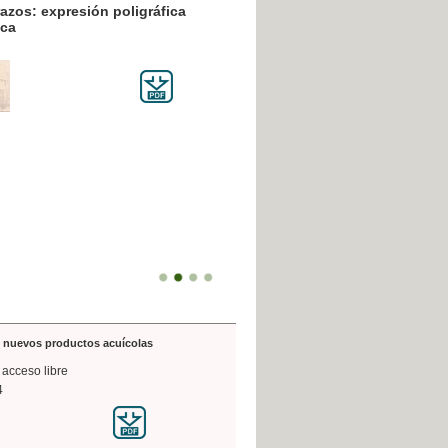
resión poligráfica
de nuevos productos acuícolas
 acceso libre
4