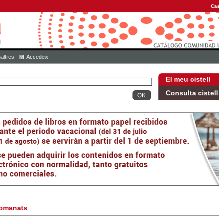
Cas
altres
Accedeix
El meu cistell
Consulta cistell
omanats