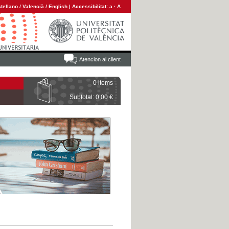
tellano
/
Valencià
/
English
|
Accessibilitat:
a
·
A
Atencion al client
0 items
Subtotal: 0,00 €