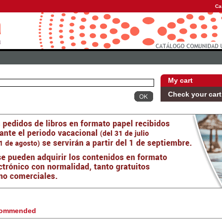
Ca
My cart
Check your cart
ommended