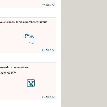
>> See All
valencianas: lonjas, porches y riuraus
4
>> See All
s resueltos comentados
 acceso libre
1
>> See All