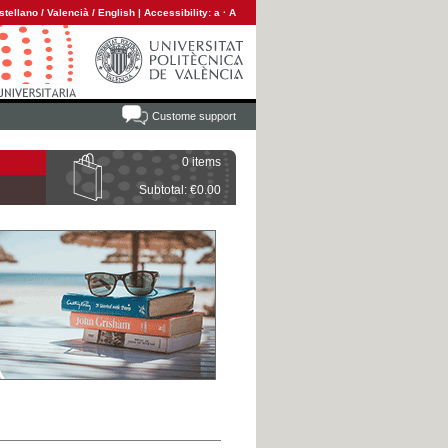
stellano
/
Valencià
/
English
|
Accessibility:
a
·
A
Custome support
0 items
Subtotal: €0.00