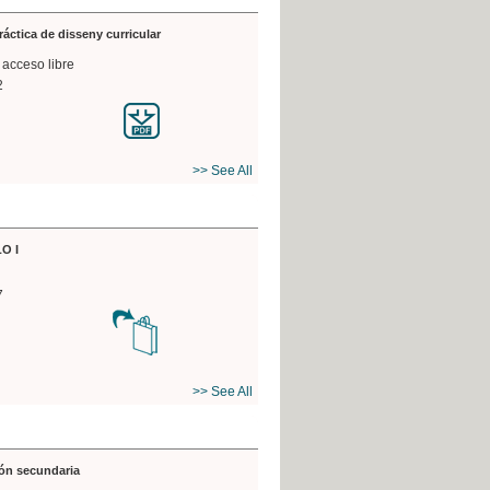
práctica de disseny curricular
 acceso libre
2
>> See All
O I
7
>> See All
ón secundaria