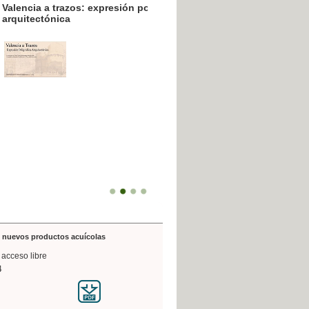
resión poligráfica
de nuevos productos acuícolas
 acceso libre
4