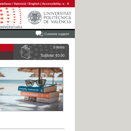
stellano
/
Valencià
/
English
|
Accessibility:
a
·
A
Custome support
0 items
Subtotal: €0.00