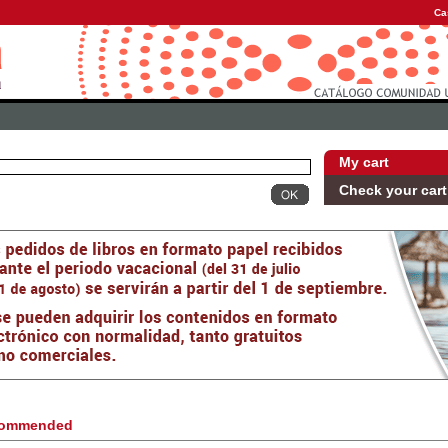
Ca
My cart
Check your cart
ommended