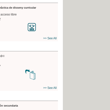
práctica de disseny curricular
 acceso libre
2
>> See All
O I
7
>> See All
ón secundaria