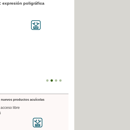
resión poligráfica
de nuevos productos acuícolas
 acceso libre
4