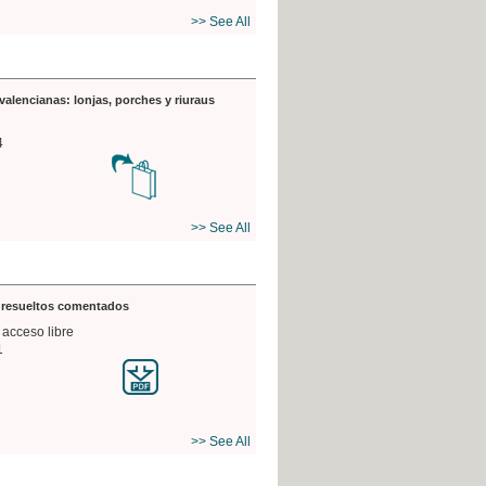
>> See All
valencianas: lonjas, porches y riuraus
4
>> See All
s resueltos comentados
 acceso libre
1
>> See All