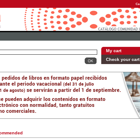
Ca
My cart
Check your cart
ommended