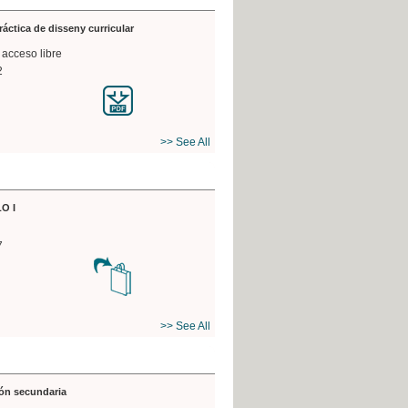
práctica de disseny curricular
 acceso libre
2
>> See All
O I
7
>> See All
ón secundaria