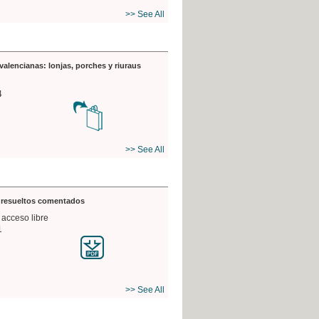
>> See All
valencianas: lonjas, porches y riuraus
4
>> See All
s resueltos comentados
 acceso libre
1
>> See All