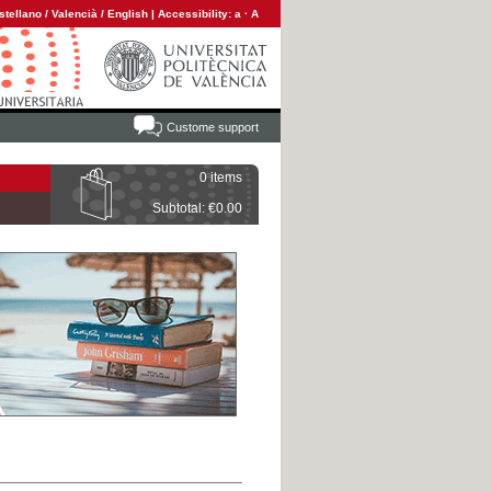
stellano
/
Valencià
/
English
|
Accessibility:
a
·
A
Custome support
0 items
Subtotal: €0.00