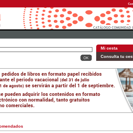
Cas
Mi cesta
Consulta tu ces
omendados