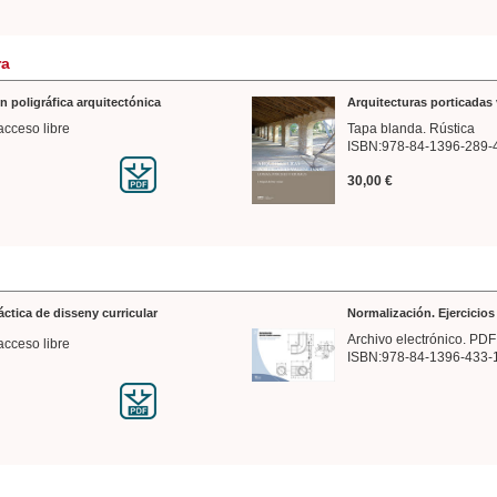
ra
n poligráfica arquitectónica
Arquitecturas porticadas 
acceso libre
Tapa blanda. Rústica
ISBN:978-84-1396-289-
30,00 €
ráctica de disseny curricular
Normalización. Ejercicio
Archivo electrónico. PDF
acceso libre
ISBN:978-84-1396-433-