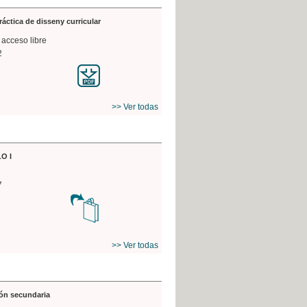
práctica de disseny curricular
 acceso libre
2
>> Ver todas
O I
7
>> Ver todas
ón secundaria