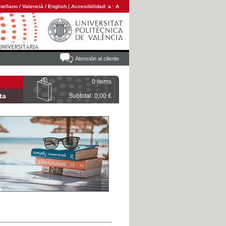
tellano
/
Valencià
/
English
|
Accesibilidad:
a
·
A
Atención al cliente
0 items
ta
Subtotal: 0,00 €