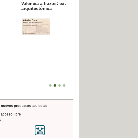
resión poligráfica
de nuevos productos acuícolas
 acceso libre
4