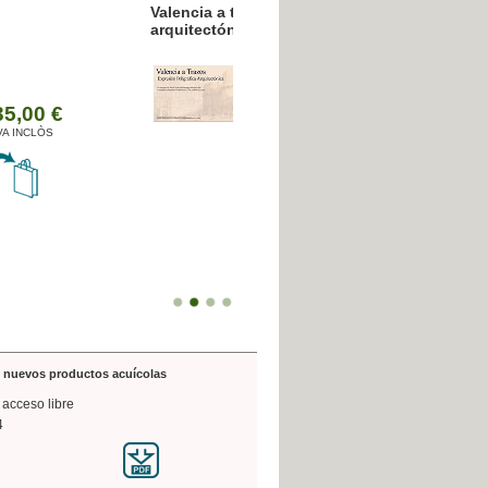
resión poligráfica
de nuevos productos acuícolas
 acceso libre
4