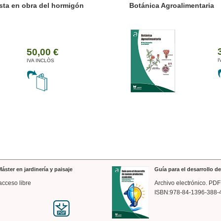
ánica Agroalimentaria
Valencia a trazos: exp
arquitectónica
35,00 €
IVA INCLÒS
áster en jardinería y paisaje
Guía para el desarrollo 
acceso libre
Archivo electrónico. PDF
ISBN:978-84-1396-388-