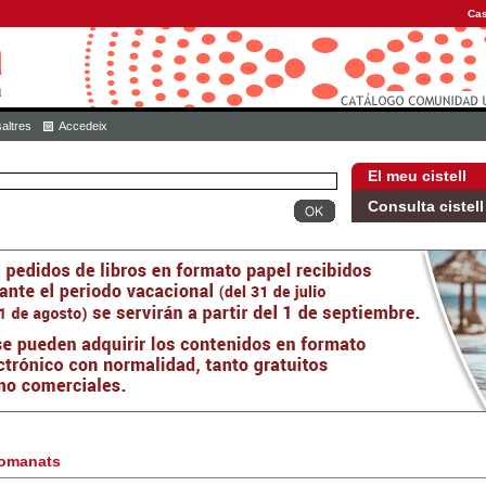
Cas
altres
Accedeix
El meu cistell
Consulta cistell
omanats