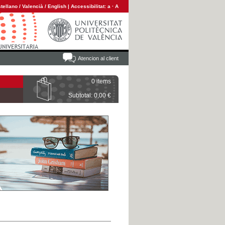
tellano
/
Valencià
/
English
|
Accessibilitat:
a
·
A
Atencion al client
0 items
Subtotal: 0,00 €