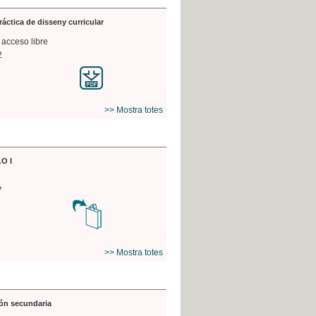
práctica de disseny curricular
 acceso libre
2
>> Mostra totes
O I
7
>> Mostra totes
ón secundaria