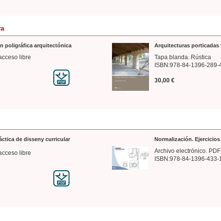
ra
n poligráfica arquitectónica
Arquitecturas porticadas 
acceso libre
Tapa blanda. Rústica
ISBN:978-84-1396-289-
30,00 €
ráctica de disseny curricular
Normalización. Ejercicio
Archivo electrónico. PDF
acceso libre
ISBN:978-84-1396-433-