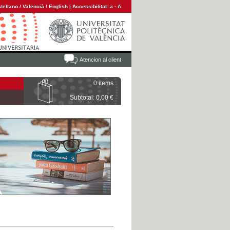
tellano
/
Valencià
/
English
|
Accessibilitat:
a
·
A
Atencion al client
0 items
Subtotal: 0,00 €