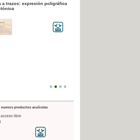
resión poligráfica
de nuevos productos acuícolas
 acceso libre
4