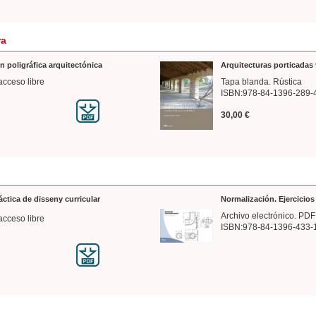
ra
n poligráfica arquitectónica
Arquitecturas porticadas 
acceso libre
Tapa blanda. Rústica
ISBN:978-84-1396-289-
30,00 €
ráctica de disseny curricular
Normalización. Ejercicio
Archivo electrónico. PDF
acceso libre
ISBN:978-84-1396-433-