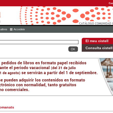
Cas
altres
Accedeix
El meu cistell
Consulta cistell
omanats