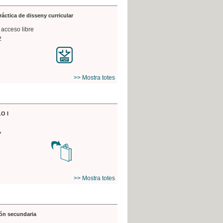
práctica de disseny curricular
 acceso libre
2
>> Mostra totes
O I
7
>> Mostra totes
ón secundaria