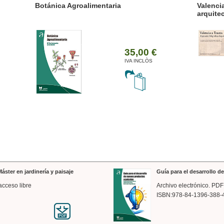
ánica Agroalimentaria
Valencia a trazos: exp
arquitectónica
35,00 €
IVA INCLÒS
áster en jardinería y paisaje
Guía para el desarrollo 
acceso libre
Archivo electrónico. PDF
ISBN:978-84-1396-388-