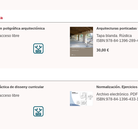
ra
n poligráfica arquitectónica
Arquitecturas porticadas 
acceso libre
Tapa blanda. Rústica
ISBN:978-84-1396-289-
30,00 €
ráctica de disseny curricular
Normalización. Ejercicio
Archivo electrónico. PDF
acceso libre
ISBN:978-84-1396-433-