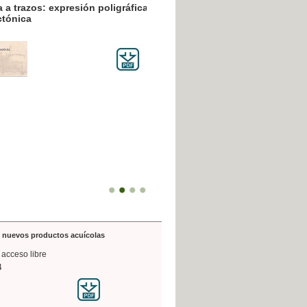
resión poligráfica
de nuevos productos acuícolas
 acceso libre
4