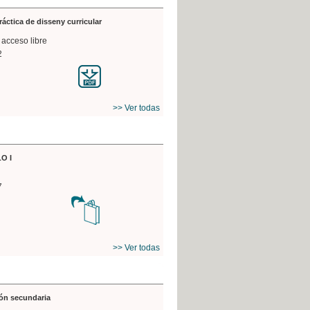
práctica de disseny curricular
 acceso libre
2
>> Ver todas
O I
7
>> Ver todas
ón secundaria