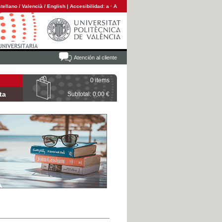
tellano
/
Valencià
/
English
|
Accesibilidad:
a
·
A
Atención al cliente
0 items
ta
Subtotal: 0,00 €