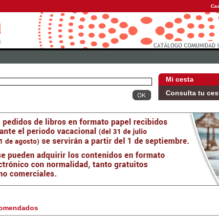
Cas
Mi cesta
Consulta tu ces
omendados