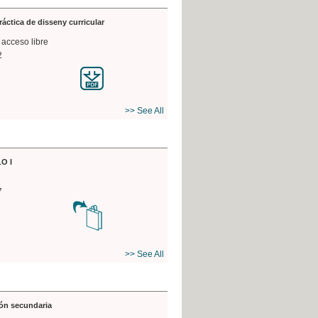
práctica de disseny curricular
 acceso libre
2
>> See All
O I
7
>> See All
ón secundaria