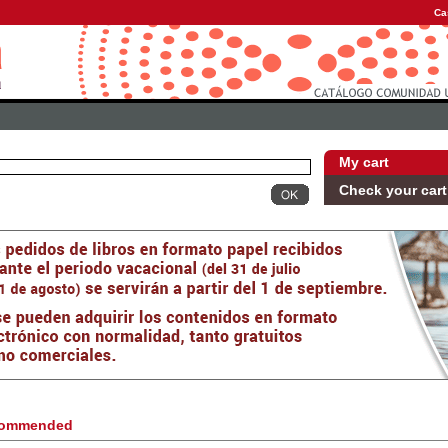
Ca
My cart
Check your cart
ommended