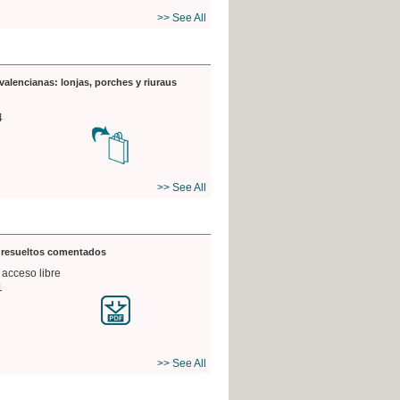
>> See All
valencianas: lonjas, porches y riuraus
4
>> See All
s resueltos comentados
 acceso libre
1
>> See All