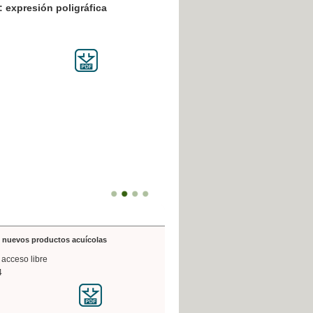
resión poligráfica
de nuevos productos acuícolas
 acceso libre
4