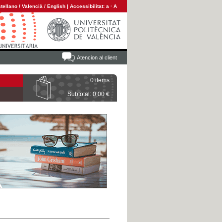
tellano
/
Valencià
/
English
|
Accessibilitat:
a
·
A
Atencion al client
0 items
Subtotal: 0,00 €