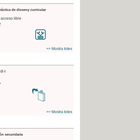
práctica de disseny curricular
 acceso libre
2
>> Mostra totes
O I
7
>> Mostra totes
ón secundaria