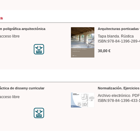
ra
n poligráfica arquitectónica
Arquitecturas porticadas 
acceso libre
Tapa blanda. Rústica
ISBN:978-84-1396-289-
30,00 €
ráctica de disseny curricular
Normalización. Ejercicio
Archivo electrónico. PDF
acceso libre
ISBN:978-84-1396-433-