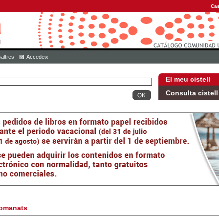
Cas
altres
Accedeix
El meu cistell
Consulta cistell
omanats