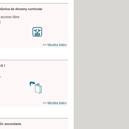
práctica de disseny curricular
 acceso libre
2
>> Mostra totes
O I
7
>> Mostra totes
ón secundaria