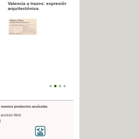
resión poligráfica
de nuevos productos acuícolas
 acceso libre
4