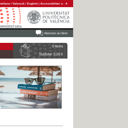
tellano
/
Valencià
/
English
|
Accessibilitat:
a
·
A
Atencion al client
0 items
Subtotal: 0,00 €