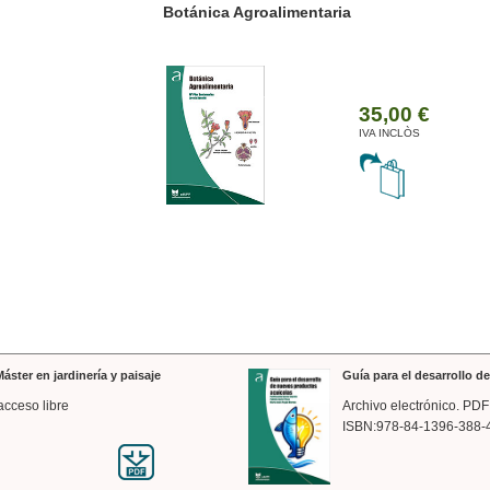
ánica Agroalimentaria
Valencia a trazos: exp
arquitectónica
35,00 €
IVA INCLÒS
áster en jardinería y paisaje
Guía para el desarrollo 
acceso libre
Archivo electrónico. PDF
ISBN:978-84-1396-388-