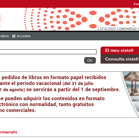
Cas
altres
Accedeix
El meu cistell
Consulta cistell
omanats