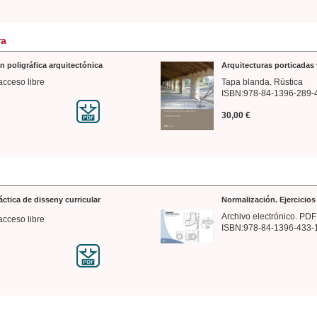
ra
n poligráfica arquitectónica
Arquitecturas porticadas 
acceso libre
Tapa blanda. Rústica
ISBN:978-84-1396-289-
30,00 €
ráctica de disseny curricular
Normalización. Ejercicio
Archivo electrónico. PDF
acceso libre
ISBN:978-84-1396-433-