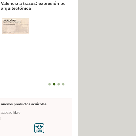
resión poligráfica
de nuevos productos acuícolas
 acceso libre
4