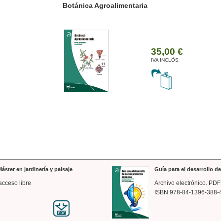
ánica Agroalimentaria
Valencia a trazos: exp
arquitectónica
35,00 €
IVA INCLÒS
áster en jardinería y paisaje
Guía para el desarrollo 
acceso libre
Archivo electrónico. PDF
ISBN:978-84-1396-388-