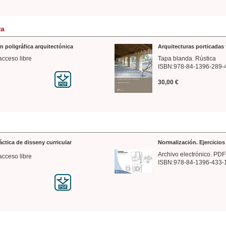
ra
n poligráfica arquitectónica
Arquitecturas porticadas 
acceso libre
Tapa blanda. Rústica
ISBN:978-84-1396-289-
30,00 €
ráctica de disseny curricular
Normalización. Ejercicio
Archivo electrónico. PDF
acceso libre
ISBN:978-84-1396-433-