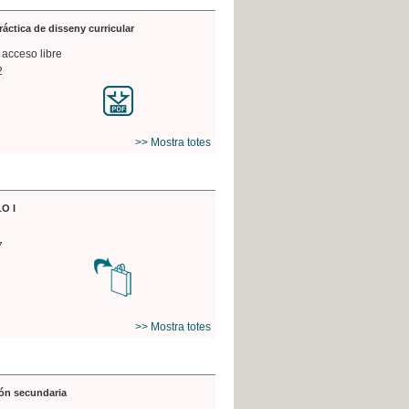
práctica de disseny curricular
 acceso libre
2
>> Mostra totes
O I
7
>> Mostra totes
ón secundaria