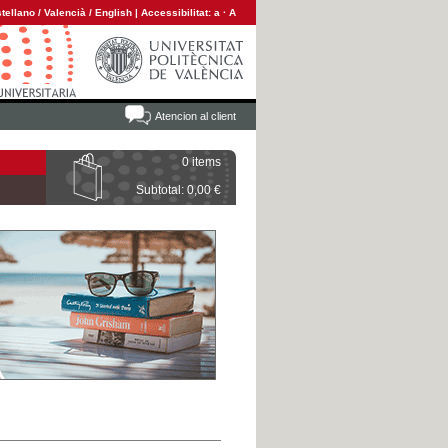
tellano
/
Valencià
/
English
|
Accessibilitat:
a
·
A
Atencion al client
0 items
Subtotal: 0,00 €