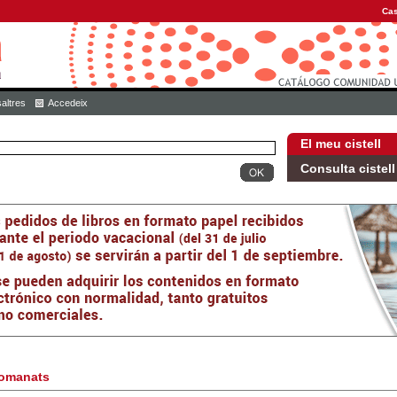
Cas
altres
Accedeix
El meu cistell
Consulta cistell
omanats