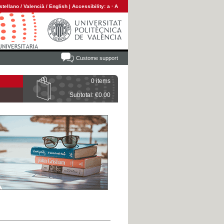
stellano
/
Valencià
/
English
|
Accessibility:
a
·
A
Custome support
0 items
Subtotal: €0.00