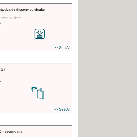
práctica de disseny curricular
 acceso libre
2
>> See All
O I
7
>> See All
ón secundaria