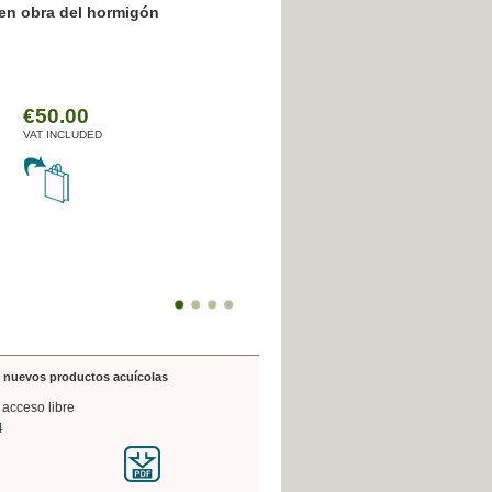
 obra del hormigón
Botánica Agroalimentaria
Valencia a traz
arquitectónica
€35.00
€50.00
VAT INCLUDED
VAT INCLUDED
de nuevos productos acuícolas
 acceso libre
4