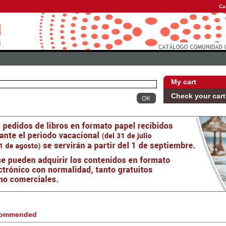
Ca
My cart
Check your cart
ommended