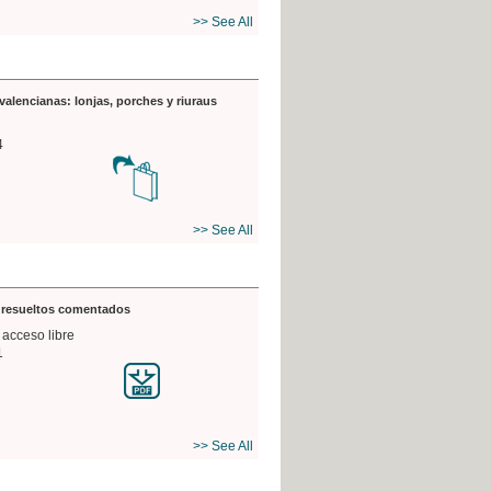
>> See All
valencianas: lonjas, porches y riuraus
4
>> See All
s resueltos comentados
 acceso libre
1
>> See All