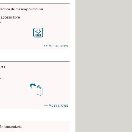
práctica de disseny curricular
 acceso libre
2
>> Mostra totes
O I
7
>> Mostra totes
ón secundaria