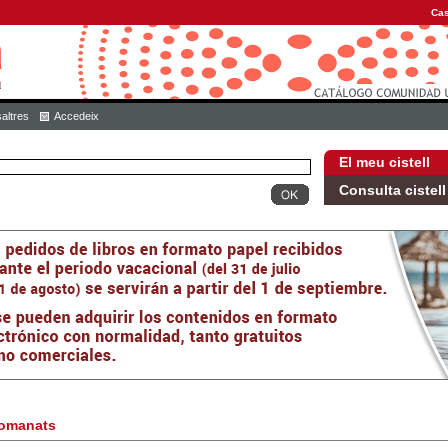
Cas
altres
Accedeix
El meu cistell
Consulta cistell
omanats