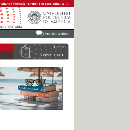
tellano
/
Valencià
/
English
|
Accessibilitat:
a
·
A
Atencion al client
0 items
Subtotal: 0,00 €