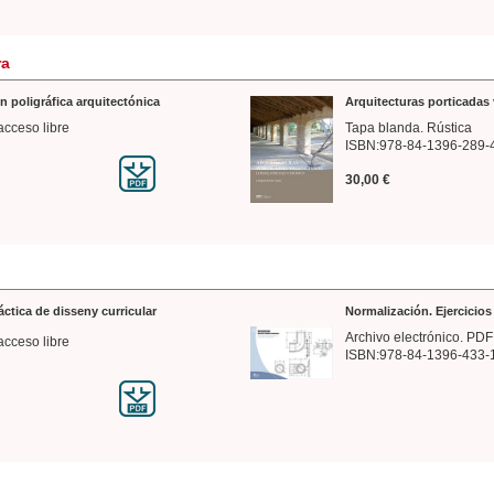
ra
n poligráfica arquitectónica
Arquitecturas porticadas 
acceso libre
Tapa blanda. Rústica
ISBN:978-84-1396-289-
30,00 €
ráctica de disseny curricular
Normalización. Ejercicio
Archivo electrónico. PDF
acceso libre
ISBN:978-84-1396-433-