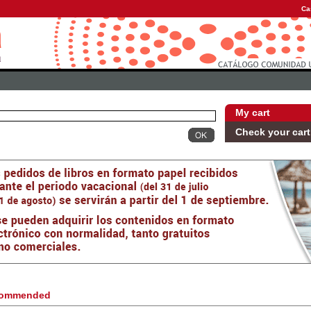
Ca
My cart
Check your cart
ommended