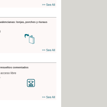
>> See All
valencianas: lonjas, porches y riuraus
4
>> See All
s resueltos comentados
 acceso libre
1
>> See All