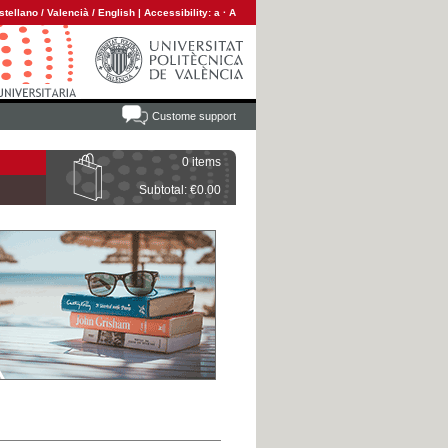
stellano
/
Valencià
/
English
|
Accessibility:
a
·
A
Custome support
0 items
Subtotal: €0.00