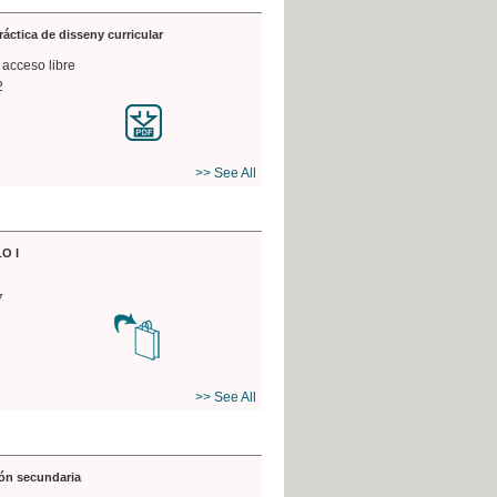
práctica de disseny curricular
 acceso libre
2
>> See All
O I
7
>> See All
ón secundaria