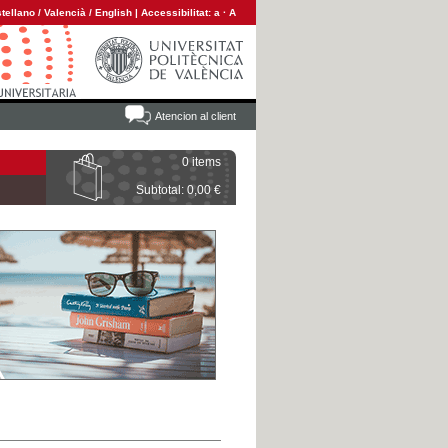
tellano
/
Valencià
/
English
|
Accessibilitat:
a
·
A
Atencion al client
0 items
Subtotal: 0,00 €