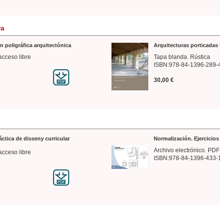
ra
n poligráfica arquitectónica
Arquitecturas porticadas 
acceso libre
Tapa blanda. Rústica
ISBN:978-84-1396-289-
30,00 €
ráctica de disseny curricular
Normalización. Ejercicio
Archivo electrónico. PDF
acceso libre
ISBN:978-84-1396-433-