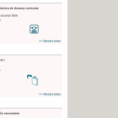
práctica de disseny curricular
 acceso libre
2
>> Mostra totes
O I
7
>> Mostra totes
ón secundaria