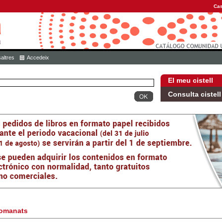
Cas
altres
Accedeix
El meu cistell
Consulta cistell
omanats