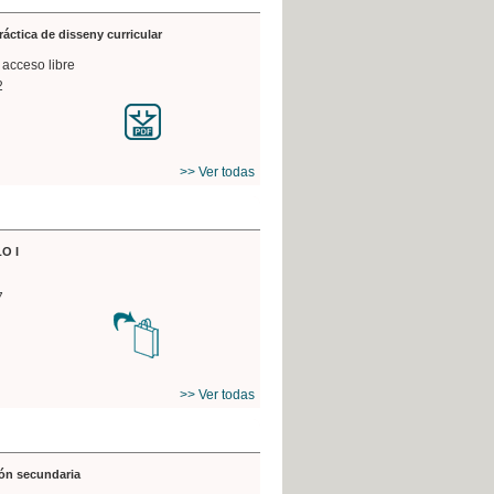
práctica de disseny curricular
 acceso libre
2
>> Ver todas
O I
7
>> Ver todas
ón secundaria