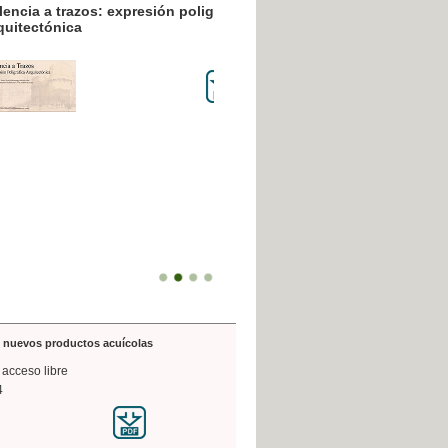
resión poligráfica
de nuevos productos acuícolas
 acceso libre
4