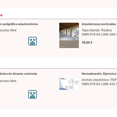
ra
n poligráfica arquitectónica
Arquitecturas porticadas 
acceso libre
Tapa blanda. Rústica
ISBN:978-84-1396-289-
30,00 €
ráctica de disseny curricular
Normalización. Ejercicio
Archivo electrónico. PDF
acceso libre
ISBN:978-84-1396-433-