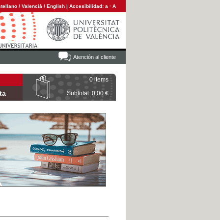
tellano
/
Valencià
/
English
|
Accesibilidad:
a
·
A
Atención al cliente
0 items
ta
Subtotal: 0,00 €