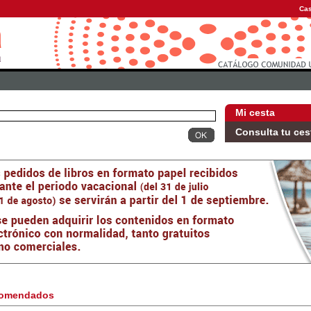
Cas
Mi cesta
Consulta tu ces
omendados