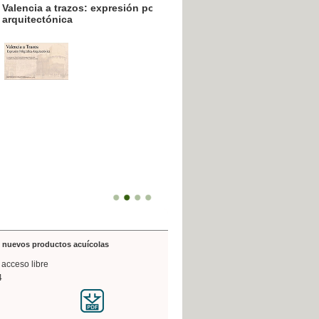
resión poligráfica
de nuevos productos acuícolas
 acceso libre
4