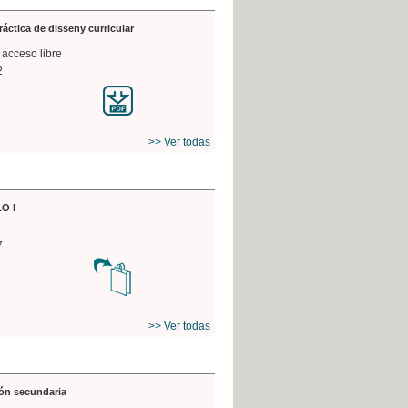
práctica de disseny curricular
 acceso libre
2
>> Ver todas
O I
7
>> Ver todas
ón secundaria