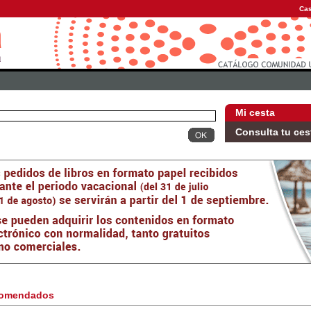
Cas
Mi cesta
Consulta tu ces
omendados