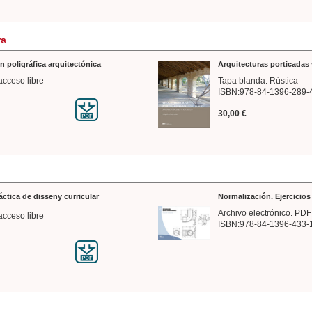
ra
n poligráfica arquitectónica
Arquitecturas porticadas 
acceso libre
Tapa blanda. Rústica
ISBN:978-84-1396-289-
30,00 €
ráctica de disseny curricular
Normalización. Ejercicio
Archivo electrónico. PDF
acceso libre
ISBN:978-84-1396-433-