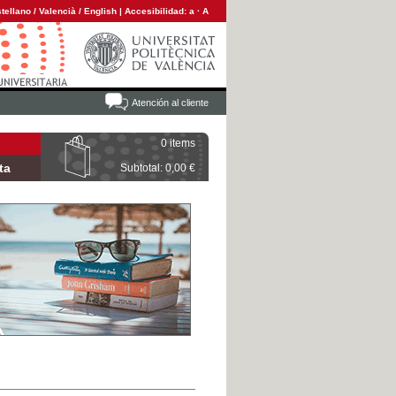
tellano
/
Valencià
/
English
|
Accesibilidad:
a
·
A
Atención al cliente
0 items
ta
Subtotal: 0,00 €