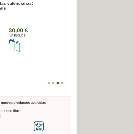
das valencianas:
aus
30,00 €
IVA INCLÒS
de nuevos productos acuícolas
 acceso libre
4