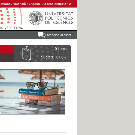
tellano
/
Valencià
/
English
|
Accessibilitat:
a
·
A
Atencion al client
0 items
Subtotal: 0,00 €