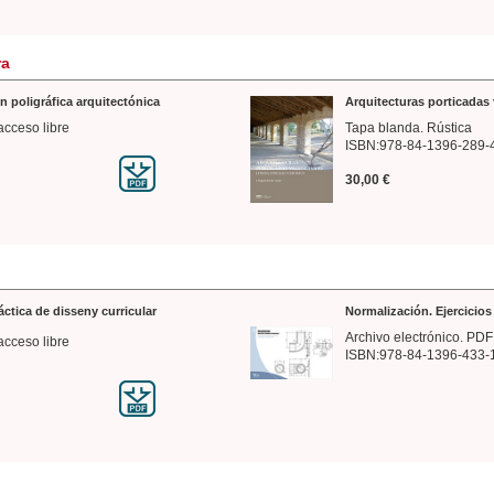
ra
n poligráfica arquitectónica
Arquitecturas porticadas 
acceso libre
Tapa blanda. Rústica
ISBN:978-84-1396-289-
30,00 €
ráctica de disseny curricular
Normalización. Ejercicio
Archivo electrónico. PDF
acceso libre
ISBN:978-84-1396-433-