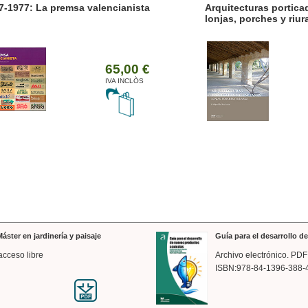
7-1977: La premsa valencianista
Arquitecturas portica
lonjas, porches y riur
65,00 €
IVA INCLÒS
áster en jardinería y paisaje
Guía para el desarrollo 
acceso libre
Archivo electrónico. PDF
ISBN:978-84-1396-388-