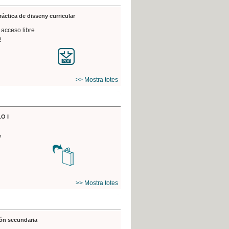
práctica de disseny curricular
 acceso libre
2
>> Mostra totes
O I
7
>> Mostra totes
ón secundaria