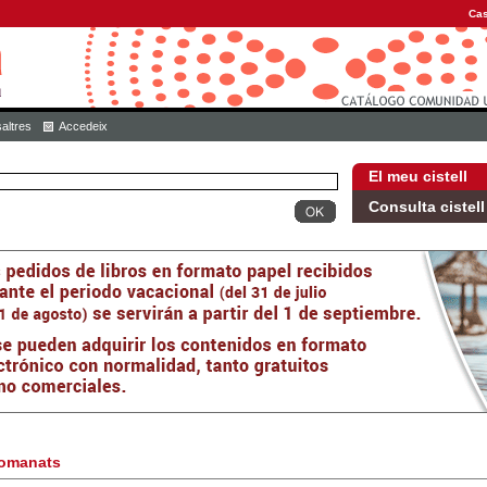
Cas
altres
Accedeix
El meu cistell
Consulta cistell
omanats