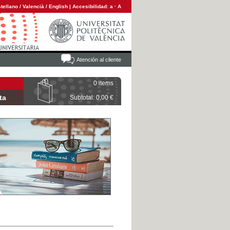
tellano
/
Valencià
/
English
|
Accesibilidad:
a
·
A
Atención al cliente
0 items
ta
Subtotal: 0,00 €