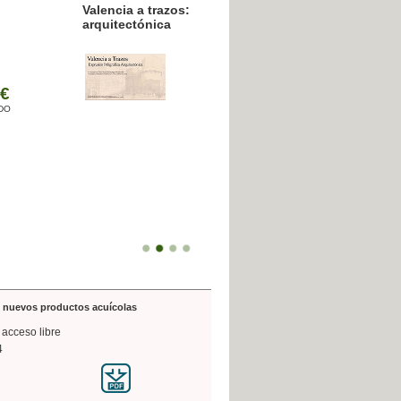
resión poligráfica
de nuevos productos acuícolas
 acceso libre
4