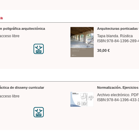
ra
n poligráfica arquitectónica
Arquitecturas porticadas 
acceso libre
Tapa blanda. Rústica
ISBN:978-84-1396-289-
30,00 €
ráctica de disseny curricular
Normalización. Ejercicio
Archivo electrónico. PDF
acceso libre
ISBN:978-84-1396-433-