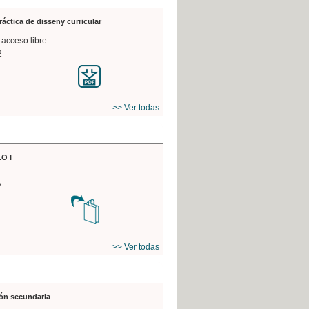
práctica de disseny curricular
 acceso libre
2
>> Ver todas
O I
7
>> Ver todas
ón secundaria