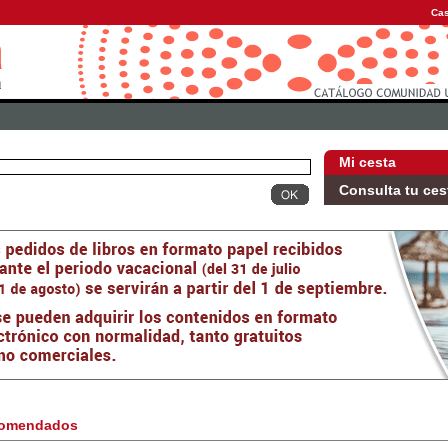
Cas
Mi cesta
Consulta tu ces
omendados