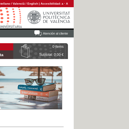
tellano
/
Valencià
/
English
|
Accesibilidad:
a
·
A
Atención al cliente
0 items
ta
Subtotal: 0,00 €