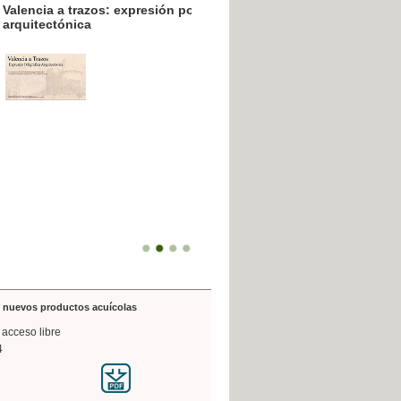
resión poligráfica
de nuevos productos acuícolas
 acceso libre
4