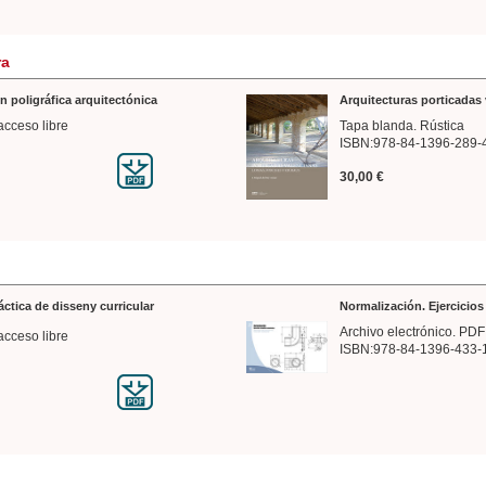
ra
n poligráfica arquitectónica
Arquitecturas porticadas 
acceso libre
Tapa blanda. Rústica
ISBN:978-84-1396-289-
30,00 €
ráctica de disseny curricular
Normalización. Ejercicio
Archivo electrónico. PDF
acceso libre
ISBN:978-84-1396-433-