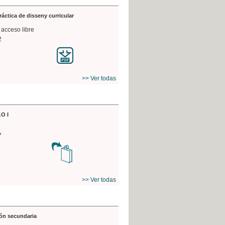
práctica de disseny curricular
 acceso libre
2
>> Ver todas
O I
7
>> Ver todas
ón secundaria