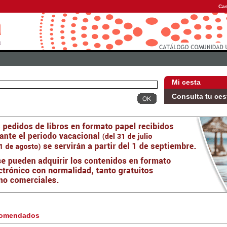
Cas
Mi cesta
Consulta tu ces
omendados