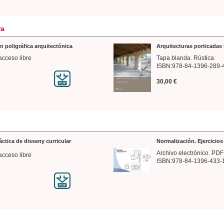
ra
n poligráfica arquitectónica
Arquitecturas porticadas 
acceso libre
Tapa blanda. Rústica
ISBN:978-84-1396-289-
30,00 €
ráctica de disseny curricular
Normalización. Ejercicio
Archivo electrónico. PDF
acceso libre
ISBN:978-84-1396-433-