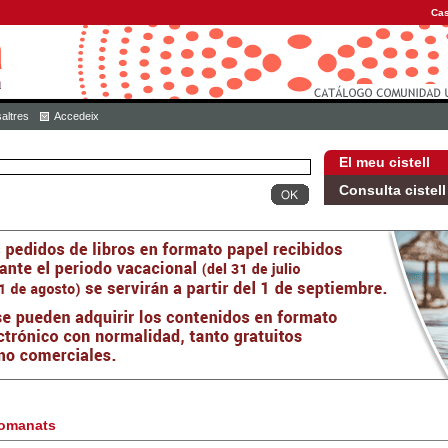
Cas
altres
Accedeix
El meu cistell
Consulta cistell
omanats