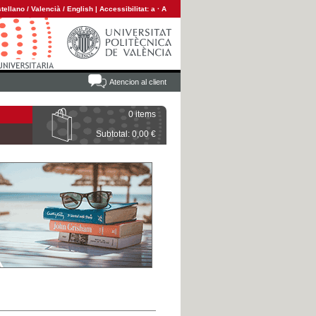
tellano
/
Valencià
/
English
|
Accessibilitat:
a
·
A
Atencion al client
0 items
Subtotal: 0,00 €