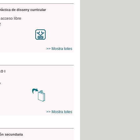
práctica de disseny curricular
 acceso libre
2
>> Mostra totes
O I
7
>> Mostra totes
ón secundaria