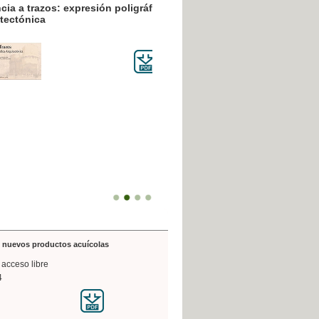
resión poligráfica
de nuevos productos acuícolas
 acceso libre
4