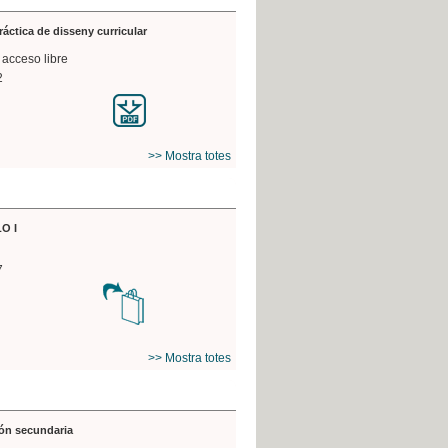
práctica de disseny curricular
 acceso libre
2
>> Mostra totes
O I
7
>> Mostra totes
ón secundaria