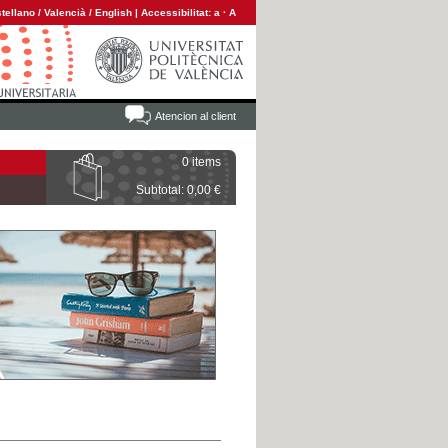
tellano
/
Valencià
/
English
|
Accessibilitat:
a
·
A
Atencion al client
0 items
Subtotal: 0,00 €