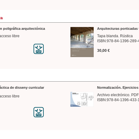
ra
n poligráfica arquitectónica
Arquitecturas porticadas 
acceso libre
Tapa blanda. Rústica
ISBN:978-84-1396-289-
30,00 €
ráctica de disseny curricular
Normalización. Ejercicio
Archivo electrónico. PDF
acceso libre
ISBN:978-84-1396-433-