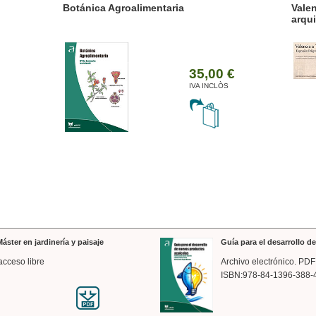
ánica Agroalimentaria
Valencia a trazos: exp
arquitectónica
35,00 €
IVA INCLÒS
áster en jardinería y paisaje
Guía para el desarrollo 
acceso libre
Archivo electrónico. PDF
ISBN:978-84-1396-388-