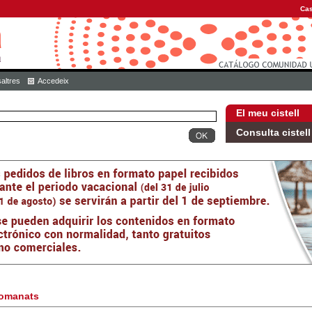
Cas
altres
Accedeix
El meu cistell
Consulta cistell
omanats