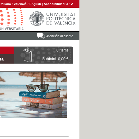
tellano
/
Valencià
/
English
|
Accesibilidad:
a
·
A
Atención al cliente
0 items
ta
Subtotal: 0,00 €