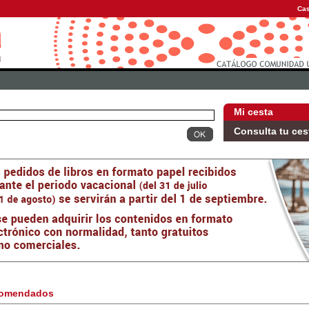
Cas
Mi cesta
Consulta tu ces
omendados