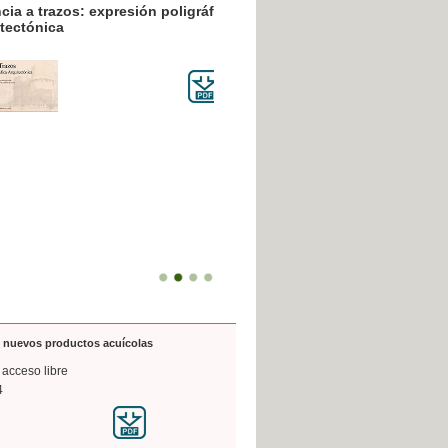
resión poligráfica
de nuevos productos acuícolas
 acceso libre
4