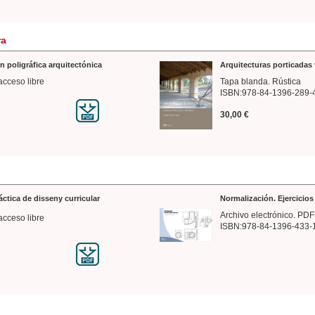
ra
n poligráfica arquitectónica
Arquitecturas porticadas 
acceso libre
Tapa blanda. Rústica
ISBN:978-84-1396-289-
30,00 €
ráctica de disseny curricular
Normalización. Ejercicio
Archivo electrónico. PDF
acceso libre
ISBN:978-84-1396-433-