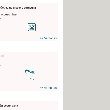
práctica de disseny curricular
 acceso libre
2
>> Ver todas
O I
7
>> Ver todas
ón secundaria