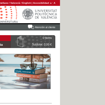
tellano
/
Valencià
/
English
|
Accesibilidad:
a
·
A
Atención al cliente
0 items
ta
Subtotal: 0,00 €