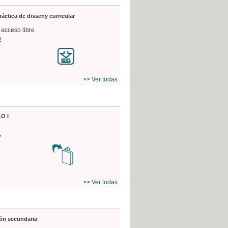
práctica de disseny curricular
 acceso libre
2
>> Ver todas
O I
7
>> Ver todas
ón secundaria