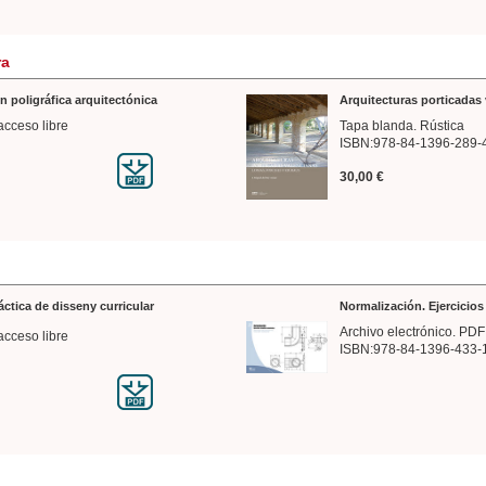
ra
n poligráfica arquitectónica
Arquitecturas porticadas 
acceso libre
Tapa blanda. Rústica
ISBN:978-84-1396-289-
30,00 €
ráctica de disseny curricular
Normalización. Ejercicio
Archivo electrónico. PDF
acceso libre
ISBN:978-84-1396-433-