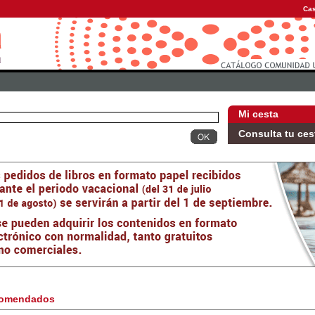
Cas
Mi cesta
Consulta tu ces
omendados