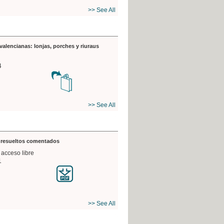
>> See All
valencianas: lonjas, porches y riuraus
4
>> See All
s resueltos comentados
 acceso libre
1
>> See All