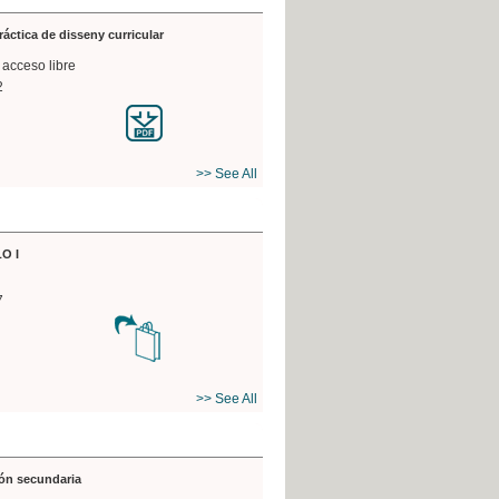
práctica de disseny curricular
 acceso libre
2
>> See All
O I
7
>> See All
ón secundaria