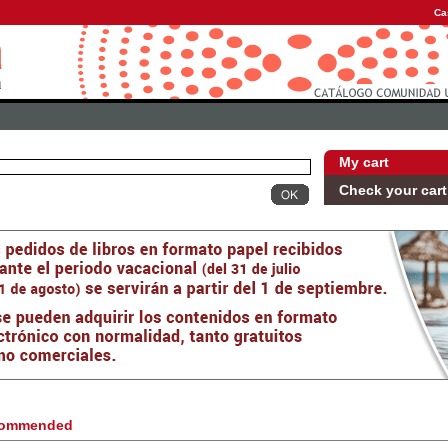
Ca
My cart
Check your cart
ommended