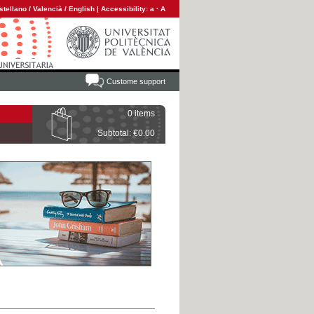
stellano
/
Valencià
/
English
|
Accessibility:
a
·
A
Custome support
0 items
Subtotal: €0.00