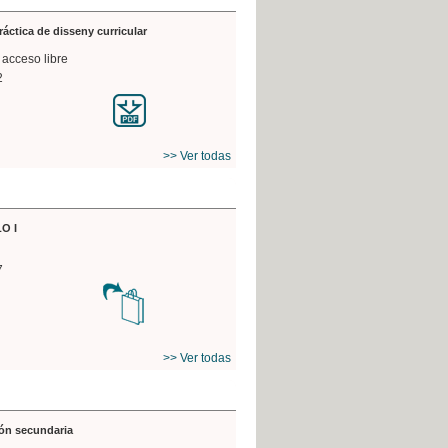
práctica de disseny curricular
 acceso libre
2
>> Ver todas
O I
7
>> Ver todas
ón secundaria