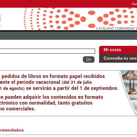
Cas
Mi cesta
Consulta tu ces
omendados