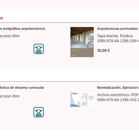
ra
n poligráfica arquitectónica
Arquitecturas porticadas 
acceso libre
Tapa blanda. Rústica
ISBN:978-84-1396-289-
30,00 €
ráctica de disseny curricular
Normalización. Ejercicio
Archivo electrónico. PDF
acceso libre
ISBN:978-84-1396-433-