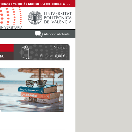
tellano
/
Valencià
/
English
|
Accesibilidad:
a
·
A
Atención al cliente
0 items
ta
Subtotal: 0,00 €