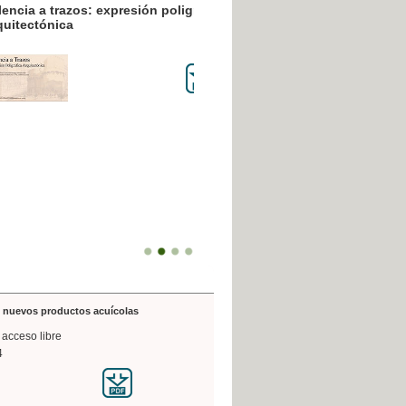
resión poligráfica
de nuevos productos acuícolas
 acceso libre
4