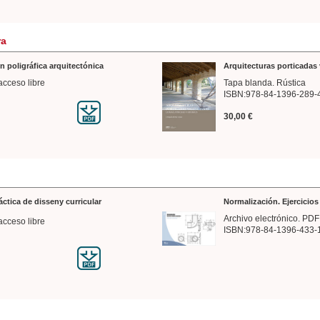
ra
n poligráfica arquitectónica
Arquitecturas porticadas 
acceso libre
Tapa blanda. Rústica
ISBN:978-84-1396-289-
30,00 €
ráctica de disseny curricular
Normalización. Ejercicio
Archivo electrónico. PDF
acceso libre
ISBN:978-84-1396-433-