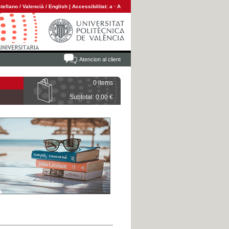
tellano
/
Valencià
/
English
|
Accessibilitat:
a
·
A
Atencion al client
0 items
Subtotal: 0,00 €