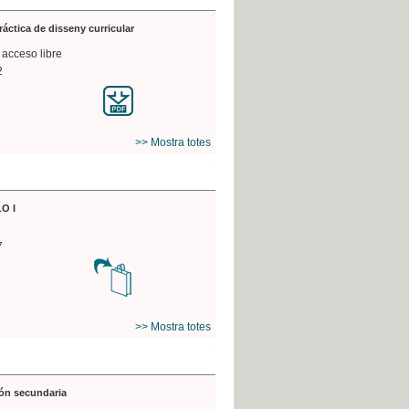
práctica de disseny curricular
 acceso libre
2
>> Mostra totes
O I
7
>> Mostra totes
ón secundaria