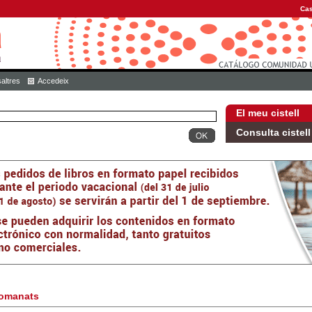
Cas
altres
Accedeix
El meu cistell
Consulta cistell
omanats