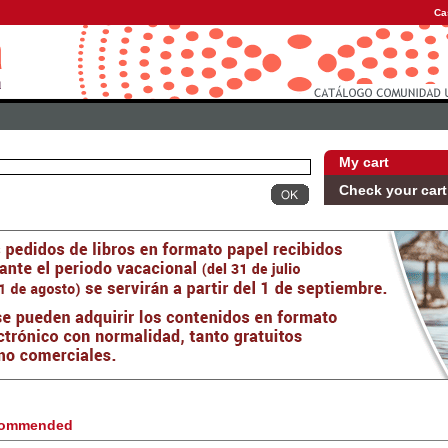
Ca
My cart
Check your cart
ommended