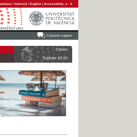
stellano
/
Valencià
/
English
|
Accessibility:
a
·
A
Custome support
0 items
Subtotal: €0.00