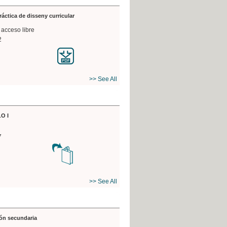
práctica de disseny curricular
 acceso libre
2
>> See All
O I
7
>> See All
ón secundaria