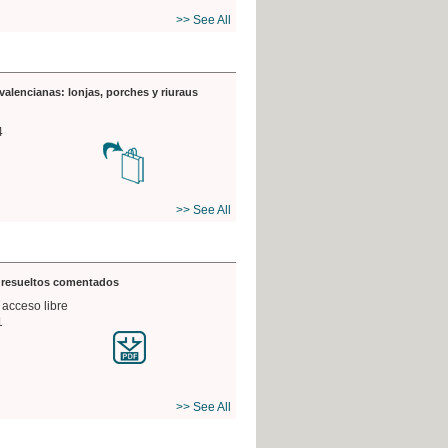
>> See All
valencianas: lonjas, porches y riuraus
4
>> See All
s resueltos comentados
 acceso libre
1
>> See All