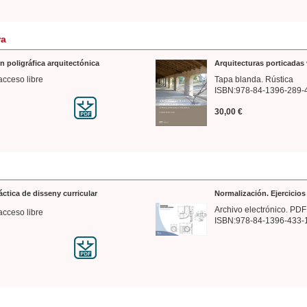
ra
n poligráfica arquitectónica
Arquitecturas porticadas 
acceso libre
Tapa blanda. Rústica
ISBN:978-84-1396-289-
30,00 €
ráctica de disseny curricular
Normalización. Ejercicio
Archivo electrónico. PDF
acceso libre
ISBN:978-84-1396-433-