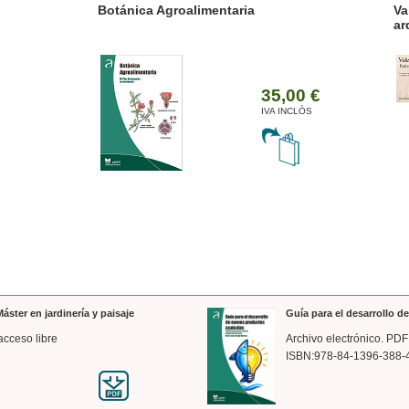
ánica Agroalimentaria
Valencia a trazos: exp
arquitectónica
35,00 €
IVA INCLÒS
áster en jardinería y paisaje
Guía para el desarrollo 
acceso libre
Archivo electrónico. PDF
ISBN:978-84-1396-388-