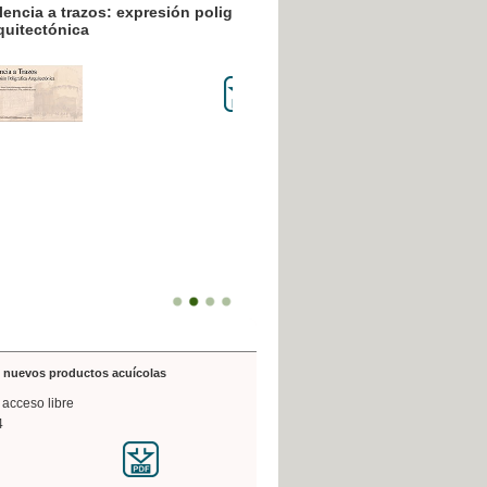
resión poligráfica
de nuevos productos acuícolas
 acceso libre
4