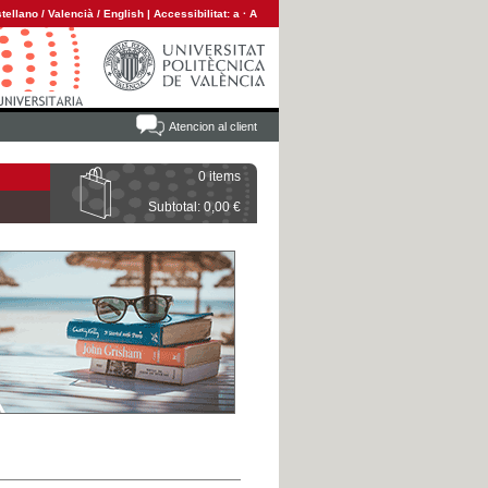
tellano
/
Valencià
/
English
|
Accessibilitat:
a
·
A
Atencion al client
0 items
Subtotal: 0,00 €