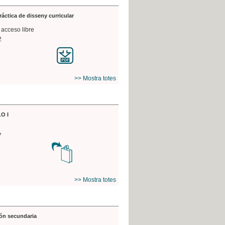
práctica de disseny curricular
 acceso libre
2
>> Mostra totes
O I
7
>> Mostra totes
ón secundaria