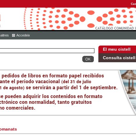
Cas
altres
Accedeix
El meu cistell
Consulta cistell
omanats